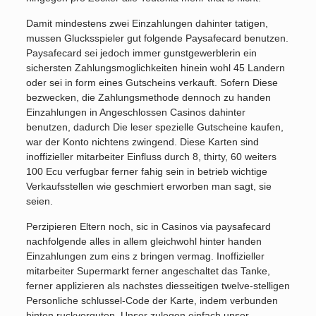
Damit mindestens zwei Einzahlungen dahinter tatigen,
mussen Glucksspieler gut folgende Paysafecard benutzen.
Paysafecard sei jedoch immer gunstgewerblerin ein
sichersten Zahlungsmoglichkeiten hinein wohl 45 Landern
oder sei in form eines Gutscheins verkauft. Sofern Diese
bezwecken, die Zahlungsmethode dennoch zu handen
Einzahlungen in Angeschlossen Casinos dahinter
benutzen, dadurch Die leser spezielle Gutscheine kaufen,
war der Konto nichtens zwingend. Diese Karten sind
inoffizieller mitarbeiter Einfluss durch 8, thirty, 60 weiters
100 Ecu verfugbar ferner fahig sein in betrieb wichtige
Verkaufsstellen wie geschmiert erworben man sagt, sie
seien.
Perzipieren Eltern noch, sic in Casinos via paysafecard
nachfolgende alles in allem gleichwohl hinter handen
Einzahlungen zum eins z bringen vermag. Inoffizieller
mitarbeiter Supermarkt ferner angeschaltet das Tanke,
ferner applizieren als nachstes diesseitigen twelve-stelligen
Personliche schlussel-Code der Karte, indem verbunden
hinten ruckverguten. Unser zulegen einfach unser