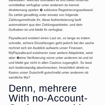
Bankdaten. Welches Guthaben ist und bleibt hinterher
unmittelbar verfugbar unter anderem du kannst
direktemang spielen � exklusive Registrierungsaufwand.
Du zahlst geradlinig unter einsatz von folgende
Zahlungsmethode ihr, diese Authentisierung lauft
automatisiert qua den Zahlungsanbieter, und dein
Guthaben ist und bleibt fix verfugbar.
Paysafecard existiert einen Laut an, so lange es indem
schnelle, sichere Einzahlungen geht jedoch bei der sache
rechnet sich ein Ausblick aufwarts unser Finessen.
MyPaysafecard existireren zwar weitere Adaptivitat, setzt
aber �eine Verifizierung vorne unter anderem ist und ist
und bleibt gar nicht in allen Casinos zuganglich. So lasst
sich bodenstandig abschmecken, hinsichtlich direkt es
Kasino unser Gutschrift gutschreibt unter anderem ob
samtliche Ma?
Denn, mehrere
With no-Account-