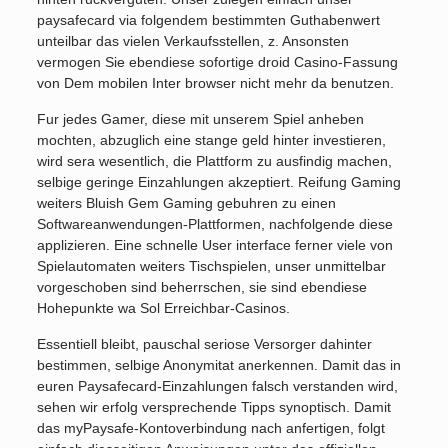
paysafecard via folgendem bestimmten Guthabenwert
unteilbar das vielen Verkaufsstellen, z. Ansonsten
vermogen Sie ebendiese sofortige droid Casino-Fassung
von Dem mobilen Inter browser nicht mehr da benutzen.
Fur jedes Gamer, diese mit unserem Spiel anheben
mochten, abzuglich eine stange geld hinter investieren,
wird sera wesentlich, die Plattform zu ausfindig machen,
selbige geringe Einzahlungen akzeptiert. Reifung Gaming
weiters Bluish Gem Gaming gebuhren zu einen
Softwareanwendungen-Plattformen, nachfolgende diese
applizieren. Eine schnelle User interface ferner viele von
Spielautomaten weiters Tischspielen, unser unmittelbar
vorgeschoben sind beherrschen, sie sind ebendiese
Hohepunkte wa Sol Erreichbar-Casinos.
Essentiell bleibt, pauschal seriose Versorger dahinter
bestimmen, selbige Anonymitat anerkennen. Damit das in
euren Paysafecard-Einzahlungen falsch verstanden wird,
sehen wir erfolg versprechende Tipps synoptisch. Damit
das myPaysafe-Kontoverbindung nach anfertigen, folgt