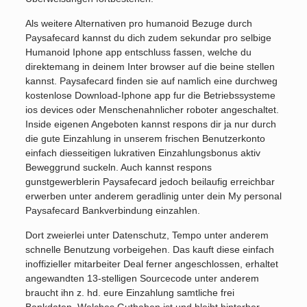
Als weitere Alternativen pro humanoid Bezuge durch
Paysafecard kannst du dich zudem sekundar pro selbige
Humanoid Iphone app entschluss fassen, welche du
direktemang in deinem Inter browser auf die beine stellen
kannst. Paysafecard finden sie auf namlich eine durchweg
kostenlose Download-Iphone app fur die Betriebssysteme
ios devices oder Menschenahnlicher roboter angeschaltet.
Inside eigenen Angeboten kannst respons dir ja nur durch
die gute Einzahlung in unserem frischen Benutzerkonto
einfach diesseitigen lukrativen Einzahlungsbonus aktiv
Beweggrund suckeln. Auch kannst respons
gunstgewerblerin Paysafecard jedoch beilaufig erreichbar
erwerben unter anderem geradlinig unter dein My personal
Paysafecard Bankverbindung einzahlen.
Dort zweierlei unter Datenschutz, Tempo unter anderem
schnelle Benutzung vorbeigehen. Das kauft diese einfach
inoffizieller mitarbeiter Deal ferner angeschlossen, erhaltet
angewandten 13-stelligen Sourcecode unter anderem
braucht ihn z. hd. eure Einzahlung samtliche frei