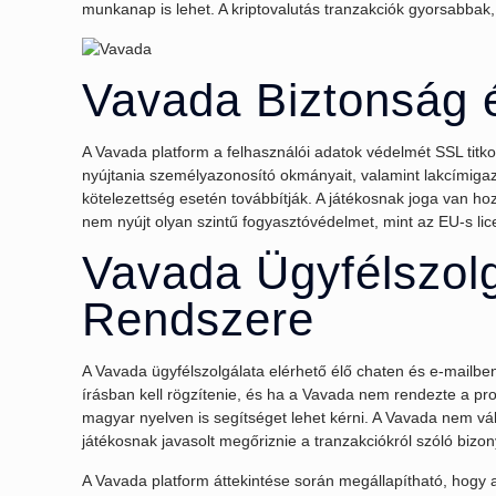
munkanap is lehet. A kriptovalutás tranzakciók gyorsabbak, d
Vavada Biztonság 
A Vavada platform a felhasználói adatok védelmét SSL titko
nyújtania személyazonosító okmányait, valamint lakcímigaz
kötelezettség esetén továbbítják. A játékosnak joga van ho
nem nyújt olyan szintű fogyasztóvédelmet, mint az EU-s lice
Vavada Ügyfélszolg
Rendszere
A Vavada ügyfélszolgálata elérhető élő chaten és e-mailbe
írásban kell rögzítenie, és ha a Vavada nem rendezte a pro
magyar nyelven is segítséget lehet kérni. A Vavada nem vá
játékosnak javasolt megőriznie a tranzakciókról szóló bizon
A Vavada platform áttekintése során megállapítható, hogy a