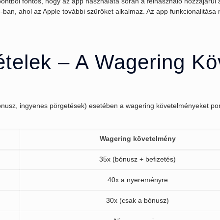
ontból fontos, hogy az app használata során a felhasználó hozzájárul 
-ban, ahol az Apple további szűrőket alkalmaz. Az app funkcionalitása 
ételek – A Wagering Kö
ónusz, ingyenes pörgetések) esetében a wagering követelményeket ponto
Wagering követelmény
35x (bónusz + befizetés)
40x a nyereményre
30x (csak a bónusz)