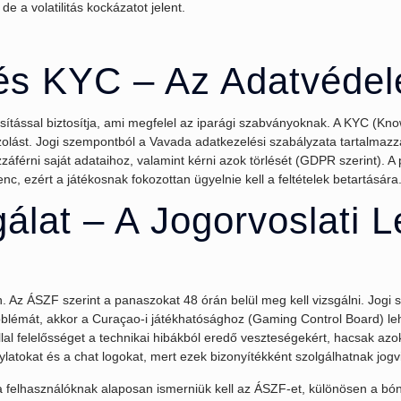
e a volatilitás kockázatot jelent.
és KYC – Az Adatvédel
sítással biztosítja, ami megfelel az iparági szabványoknak. A KYC (Kno
olást. Jogi szempontból a Vavada adatkezelési szabályzata tartalmazza
zzáférni saját adataihoz, valamint kérni azok törlését (GDPR szerint). 
nc, ezért a játékosnak fokozottan ügyelnie kell a feltételek betartására
álat – A Jogorvoslati 
n. Az ÁSZF szerint a panaszokat 48 órán belül meg kell vizsgálni. Jog
blémát, akkor a Curaçao-i játékhatósághoz (Gaming Control Board) lehe
llal felelősséget a technikai hibákból eredő veszteségekért, hacsak a
ylatokat és a chat logokat, mert ezek bizonyítékként szolgálhatnak jogv
 felhasználóknak alaposan ismerniük kell az ÁSZF-et, különösen a bónus