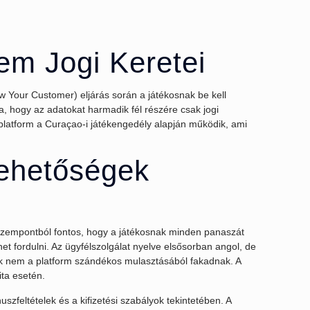
em Jogi Keretei
w Your Customer) eljárás során a játékosnak be kell
, hogy az adatokat harmadik fél részére csak jogi
A platform a Curaçao-i játékengedély alapján működik, ami
.
Lehetőségek
i szempontból fontos, hogy a játékosnak minden panaszát
t fordulni. Az ügyfélszolgálat nyelve elsősorban angol, de
zok nem a platform szándékos mulasztásából fakadnak. A
ita esetén.
zfeltételek és a kifizetési szabályok tekintetében. A