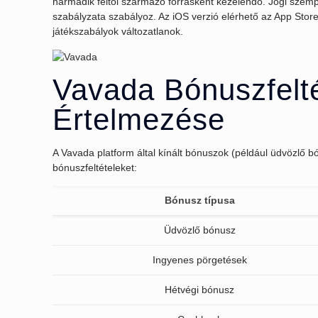
harmadik féltől származó forrásként kezelendő. Jogi szemp
szabályzata szabályoz. Az iOS verzió elérhető az App Store
játékszabályok változatlanok.
Vavada Bónuszfelt
Értelmezése
A Vavada platform által kínált bónuszok (például üdvözlő b
bónuszfeltételeket:
Bónusz típusa
Üdvözlő bónusz
Ingyenes pörgetések
Hétvégi bónusz