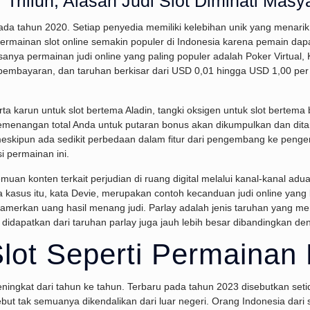
riliun, Alasan Judi Slot Diminati Masy
pada tahun 2020. Setiap penyedia memiliki kelebihan unik yang menarik 
n permainan slot online semakin populer di Indonesia karena pemain 
nya permainan judi online yang paling populer adalah Poker Virtual, 
s pembayaran, dan taruhan berkisar dari USD 0,01 hingga USD 1,00 per 
ta karun untuk slot bertema Aladin, tangki oksigen untuk slot bertema
Kemenangan total Anda untuk putaran bonus akan dikumpulkan dan dit
skipun ada sedikit perbedaan dalam fitur dari pengembang ke pengem
 permainan ini.
n konten terkait perjudian di ruang digital melalui kanal-kanal adua
 Dua kasus itu, kata Devie, merupakan contoh kecanduan judi online yan
amerkan uang hasil menang judi. Parlay adalah jenis taruhan yang m
 didapatkan dari taruhan parlay juga jauh lebih besar dibandingkan de
lot Seperti Permainan 
s meningkat dari tahun ke tahun. Terbaru pada tahun 2023 disebutkan s
rsebut tak semuanya dikendalikan dari luar negeri. Orang Indonesia dari 