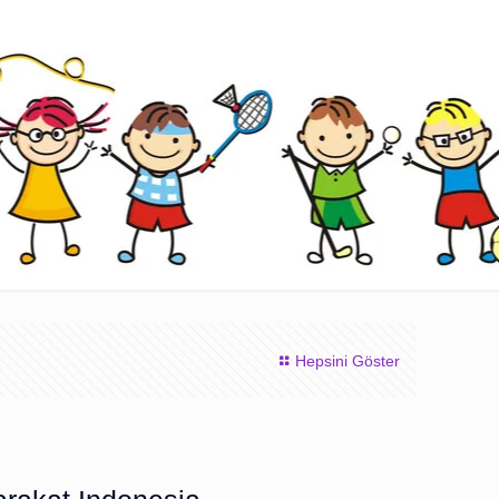
Hepsini Göster