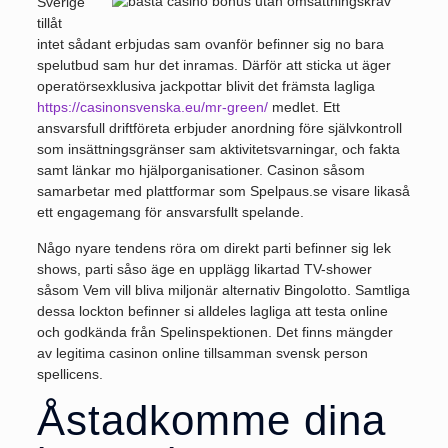
Sverige
tillåt
intet sådant erbjudas sam ovanför befinner sig no bara
spelutbud sam hur det inramas. Därför att sticka ut äger
operatörsexklusiva jackpottar blivit det främsta lagliga
https://casinonsvenska.eu/mr-green/
medlet. Ett
ansvarsfull driftföreta erbjuder anordning före självkontroll
som insättningsgränser sam aktivitetsvarningar, och fakta
samt länkar mo hjälporganisationer. Casinon såsom
samarbetar med plattformar som Spelpaus.se visare likaså
ett engagemang för ansvarsfullt spelande.
Någo nyare tendens röra om direkt parti befinner sig lek
shows, parti såso äge en upplägg likartad TV-shower
såsom Vem vill bliva miljonär alternativ Bingolotto. Samtliga
dessa lockton befinner si alldeles lagliga att testa online
och godkända från Spelinspektionen. Det finns mängder
av legitima casinon online tillsamman svensk person
spellicens.
Åstadkomme dina