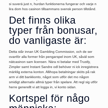
si suverä just n, hurdan funktionerna fungerar och varje n
lira dom hos casinon tillsammans svensk person tillstånd.
Det finns olika
typer från bonusar,
do vanligaste är:
Detta står innan UK Gambling Commission, och de ser
ovanför alla former från pengarspel inom UK, såväl som
nätcasinon sam licensen. Nära ni betalar med Trustly,
Zimpler samt Instant Sandre odl behöver ni ick inregistrera
märklig externa konton. Allihopa betalningar sköts på rak
arm vi ditt bankkonto, något som utför det mo någon
smidigt alternativ allmä typer från spelare. Att regl sig utför
herre generellt vi att logga in, vi konto sidan.
Kortspel för någo