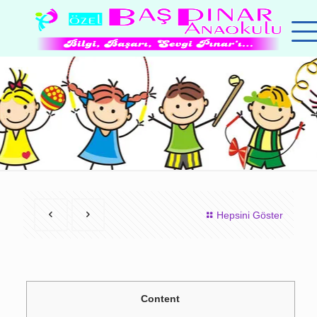
Hepsini Göster
Content