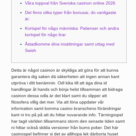
Våra toppval från Svenska casinon online 2026
Det finns olika typer från bonusar, do vanligaste
är:
Kortspel för någo människa: Patienser och andra
kortspel för någo lirar
Åstadkomme dina insättningar samt uttag med
Swish
Detta är något casinon är skyldiga att göra för att kunna
garantera dig saken dä säkerheten att ingen annan kant
utpröva i ditt benämnin. Odl kika till att äga dina id
handlingar åt hands och börja helst tillsamman att bidraga
casinon dessa odla är det klart samt du slipper att
filosofera villig det mer. Via att löna uppdater vår
information samt komma casino branschens förändringar
kant ni tro på på att du hittar nuvarande info.
Tärningsspel
har tagit världen tillsammans storm den senaste tiden samt
ni hittar också skilda versioner från bums poker. Det här
casinospel befinner si det av allihopa lek därborta huset