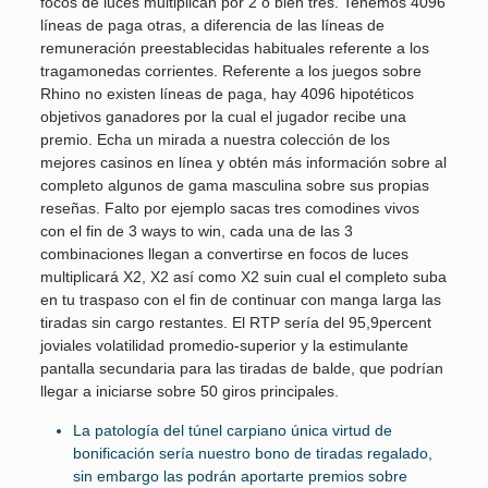
focos de luces multiplican por 2 o bien tres. Tenemos 4096
líneas de paga otras, a diferencia de las líneas de
remuneración preestablecidas habituales referente a los
tragamonedas corrientes. Referente a los juegos sobre
Rhino no existen líneas de paga, hay 4096 hipotéticos
objetivos ganadores por la cual el jugador recibe una
premio. Echa un mirada a nuestra colección de los
mejores casinos en línea y obtén más información sobre al
completo algunos de gama masculina sobre sus propias
reseñas. Falto por ejemplo sacas tres comodines vivos
con el fin de 3 ways to win, cada una de las 3
combinaciones llegan a convertirse en focos de luces
multiplicará X2, X2 así­ como X2 suin cual el completo suba
en tu traspaso con el fin de continuar con manga larga las
tiradas sin cargo restantes. El RTP serí­a del 95,9percent
joviales volatilidad promedio-superior y la estimulante
pantalla secundaria para las tiradas de balde, que podrían
llegar a iniciarse sobre 50 giros principales.
La patologí­a del túnel carpiano única virtud de
bonificación serí­a nuestro bono de tiradas regalado,
sin embargo las podrán aportarte premios sobre