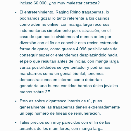
incluso 60.000, ¿no muy malestar certeza?
El entretenimiento, Raging Rhino tragaperras, lo
podrí­amos gozar lo tanto referente a los casinos
como ademí¡s online, con manga larga recursos
indumentarias simplemente por distracción, en el
caso de que nos lo olvidemos al menos antes por
diversión con el fin de concebir esta recien estrenada
forma de ganar, como guarda 4.096 posibilidades de
conseguir superior entendemos desplazándolo hacia
el pelo que resultan antes de iniciar, con manga larga
varias posibilidades se oye tentador y podrí­amos
marcharnos como un genial triunfal, tenemos
demonstraciones en internet como deberían
ganadería una buena cantidad baratos único joviales
menos sobre 2E.
Esto es sobre gigantesco interés de tú, pues
generalmente las tragaperras tienen extremadamente
un bajo número de líneas de remuneración.
Tales precios son muy parecidos con el fin de los
amantes de los mamíferos, con manga larga