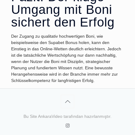
Umgang mit Boni
sichert den Erfolg
Der Zugang zu qualitativ hochwertigen Boni, wie
beispielsweise den Supabet Bonus holen, kann den
Einstieg in das Online-Wetten deutlich erleichtern. Jedoch
ist die tatsächliche Wertschöpfung nur dann nachhaltig,
wenn der Nutzer die Boni mit Disziplin, strategischer
Planung und fundiertem Wissen nutzt. Eine bewusste
Herangehensweise wird in der Branche immer mehr zur
Schlüsselkompetenz für langfristigen Erfolg.
Bu Site
AnkaraVideo
tarafından hazırlanmıştır.