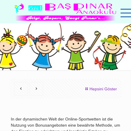
Hepsini Göster
In der dynamischen Welt der Online-Sportwetten ist die
Nutzung von Bonusangeboten eine bewährte Methode, um