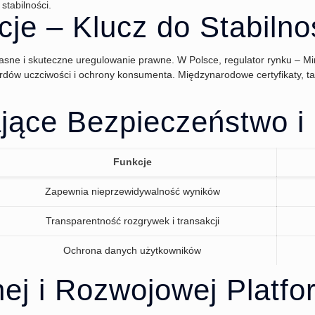
stabilności.
cje – Klucz do Stabilno
sne i skuteczne uregulowanie prawne. W Polsce, regulator rynku – Min
dardów uczciwości i ochrony konsumenta. Międzynarodowe certyfikaty, t
.
ające Bezpieczeństwo i
Funkcje
Zapewnia nieprzewidywalność wyników
Transparentność rozgrywek i transakcji
Ochrona danych użytkowników
ej i Rozwojowej Platfo