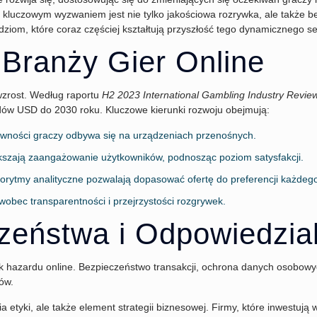
, kluczowym wyzwaniem jest nie tylko jakościowa rozrywka, ale także b
dziom, które coraz częściej kształtują przyszłość tego dynamicznego se
 Branży Gier Online
wzrost. Według raportu
H2 2023 International Gambling Industry Revie
ów USD do 2030 roku. Kluczowe kierunki rozwoju obejmują:
wności graczy odbywa się na urządzeniach przenośnych.
kszają zaangażowanie użytkowników, podnosząc poziom satysfakcji.
ytmy analityczne pozwalają dopasować ofertę do preferencji każdego
bec transparentności i przejrzystości rozgrywek.
zeństwa i Odpowiedzial
ek hazardu online. Bezpieczeństwo transakcji, ochrona danych osobowy
ów.
a etyki, ale także element strategii biznesowej. Firmy, które inwestują 