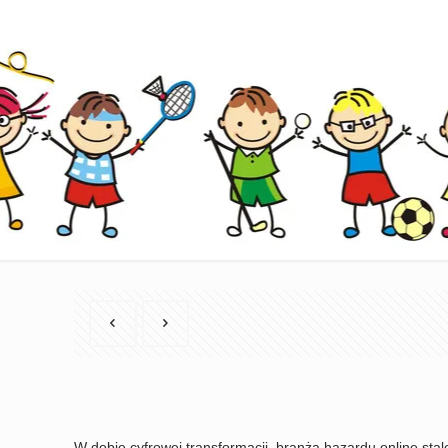
W dobie cyfrowej transformacji, branża hazardu online sta