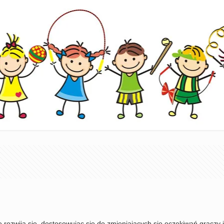
le rozwija się, dostosowując się do zmieniających się oczekiwań graczy