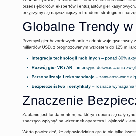
przedsiębiorców, ekspertów i entuzjastów gier kasynowych
przyjrzymy się najważniejszym trendom, strategiom i narzę
Globalne Trendy w
Przemysł gier hazardowych online odnotowuje gwałtowny 
miliardów USD, z prognozowanym wzrostem do 125 miliard
Integracja technologii mobilnych
– ponad 80% akty
Rozwój gier VR i AR
– imersyjne doświadczenia zwię
Personalizacja i rekomendacje
– zaawansowane algor
Bezpieczeństwo i certyfikaty
– rosnące wymagania wo
Znaczenie Bezpiec
Zaufanie jest fundamentem, na którym opiera się cały ryn
znacząco wpłynąć na wizerunek operatora i lojalność klient
Warto powiedzieć, że odpowiedzialna gra to nie tylko kwesti