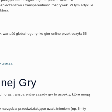
ezpieczeństwo i transparentność rozgrywek. W tym artykule
ktora.
w
, wartość globalnego rynku gier online przekroczyła 65
 gracza.
nej Gry
ch oraz transparentne zasady gry to aspekty, które mogą
w narzędzia przeciwdziałające uzależnieniom (np. limity