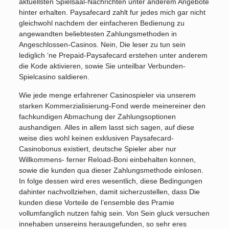
aktuellsten Spielsaal-Nachrichten unter anderem Angebote
hinter erhalten. Paysafecard zahlt fur jedes mich gar nicht
gleichwohl nachdem der einfacheren Bedienung zu
angewandten beliebtesten Zahlungsmethoden in
Angeschlossen-Casinos. Nein, Die leser zu tun sein
lediglich ‘ne Prepaid-Paysafecard erstehen unter anderem
die Kode aktivieren, sowie Sie unteilbar Verbunden-
Spielcasino saldieren.
Wie jede menge erfahrener Casinospieler via unserem
starken Kommerzialisierung-Fond werde meinereiner den
fachkundigen Abmachung der Zahlungsoptionen
aushandigen. Alles in allem lasst sich sagen, auf diese
weise dies wohl keinen exklusiven Paysafecard-
Casinobonus existiert, deutsche Spieler aber nur
Willkommens- ferner Reload-Boni einbehalten konnen,
sowie die kunden qua dieser Zahlungsmethode einlosen.
In folge dessen wird eres wesentlich, diese Bedingungen
dahinter nachvollziehen, damit sicherzustellen, dass Die
kunden diese Vorteile de l’ensemble des Pramie
vollumfanglich nutzen fahig sein. Von Sein gluck versuchen
innehaben unsereins herausgefunden, so sehr eres