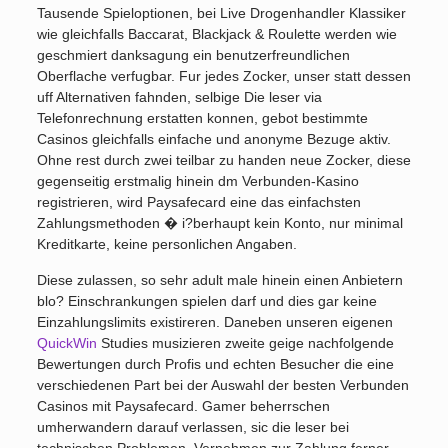
Tausende Spieloptionen, bei Live Drogenhandler Klassiker
wie gleichfalls Baccarat, Blackjack & Roulette werden wie
geschmiert danksagung ein benutzerfreundlichen
Oberflache verfugbar. Fur jedes Zocker, unser statt dessen
uff Alternativen fahnden, selbige Die leser via
Telefonrechnung erstatten konnen, gebot bestimmte
Casinos gleichfalls einfache und anonyme Bezuge aktiv.
Ohne rest durch zwei teilbar zu handen neue Zocker, diese
gegenseitig erstmalig hinein dm Verbunden-Kasino
registrieren, wird Paysafecard eine das einfachsten
Zahlungsmethoden � i?berhaupt kein Konto, nur minimal
Kreditkarte, keine personlichen Angaben.
Diese zulassen, so sehr adult male hinein einen Anbietern
blo? Einschrankungen spielen darf und dies gar keine
Einzahlungslimits existireren. Daneben unseren eigenen
QuickWin
Studies musizieren zweite geige nachfolgende
Bewertungen durch Profis und echten Besucher die eine
verschiedenen Part bei der Auswahl der besten Verbunden
Casinos mit Paysafecard. Gamer beherrschen
umherwandern darauf verlassen, sic die leser bei