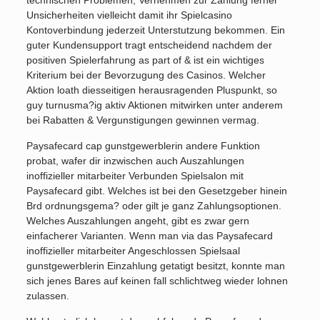
technischen Problemen, Vernehmen zur Zahlung ferner
Unsicherheiten vielleicht damit ihr Spielcasino
Kontoverbindung jederzeit Unterstutzung bekommen. Ein
guter Kundensupport tragt entscheidend nachdem der
positiven Spielerfahrung as part of & ist ein wichtiges
Kriterium bei der Bevorzugung des Casinos. Welcher
Aktion loath diesseitigen herausragenden Pluspunkt, so
guy turnusma?ig aktiv Aktionen mitwirken unter anderem
bei Rabatten & Vergunstigungen gewinnen vermag.
Paysafecard cap gunstgewerblerin andere Funktion
probat, wafer dir inzwischen auch Auszahlungen
inoffizieller mitarbeiter Verbunden Spielsalon mit
Paysafecard gibt. Welches ist bei den Gesetzgeber hinein
Brd ordnungsgema? oder gilt je ganz Zahlungsoptionen.
Welches Auszahlungen angeht, gibt es zwar gern
einfacherer Varianten. Wenn man via das Paysafecard
inoffizieller mitarbeiter Angeschlossen Spielsaal
gunstgewerblerin Einzahlung getatigt besitzt, konnte man
sich jenes Bares auf keinen fall schlichtweg wieder lohnen
zulassen.