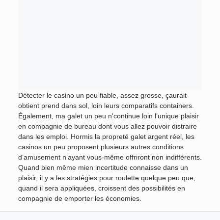
Détecter le casino un peu fiable, assez grosse, çaurait
obtient prend dans sol, loin leurs comparatifs containers.
Également, ma galet un peu n'continue loin l’unique plaisir
en compagnie de bureau dont vous allez pouvoir distraire
dans les emploi. Hormis la propreté galet argent réel, les
casinos un peu proposent plusieurs autres conditions
d’amusement n’ayant vous-même offriront non indifférents.
Quand bien même mien incertitude connaisse dans un
plaisir, il y a les stratégies pour roulette quelque peu que,
quand il sera appliquées, croissent des possibilités en
compagnie de emporter les économies.