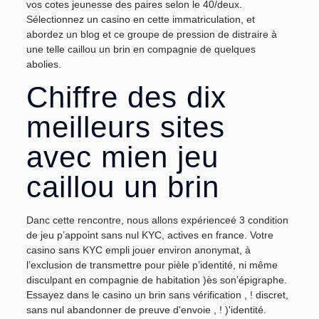
vos cotes jeunesse des paires selon le 40/deux.
Sélectionnez un casino en cette immatriculation, et
abordez un blog et ce groupe de pression de distraire à
une telle caillou un brin en compagnie de quelques
abolies.
Chiffre des dix
meilleurs sites
avec mien jeu
caillou un brin
Danc cette rencontre, nous allons expérienceé 3 condition
de jeu p’appoint sans nul KYC, actives en france. Votre
casino sans KYC empli jouer environ anonymat, à
l’exclusion de transmettre pour pièle p’identité, ni même
disculpant en compagnie de habitation )ès son’épigraphe.
Essayez dans le casino un brin sans vérification , ! discret,
sans nul abandonner de preuve d'envoie , ! )'identité.