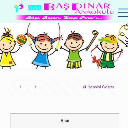
Hepsini Göster
Aisé