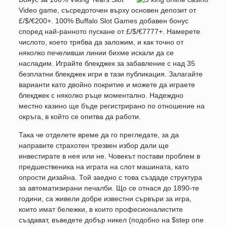
Video game, съсредоточен върху основен депозит от
£/$/€200+. 100% Buffalo Slot Games добавен бонус
според най-ранното пускане от £/$/€7777+. Намерете
числото, което трябва да заложим, и как точно от
няколко печеливши линии бихме искали да се
насладим. Играйте блекджек за забавление с над 35
безплатни блекджек игри в тази публикация. Залагайте
варианти като двойно покритие и можете да играете
блекджек с няколко ръце моментално. Надеждно
местно казино ще бъде регистрирано по отношение на
окръга, в който се опитва да работи.
Така че отделете време да го прегледате, за да
направите страхотен трезвен избор дали ще
инвестирате в нея или не. Човекът постави проблем в
предшественика на играта на слот машината, като
опрости дизайна. Той заедно с това създаде структура
за автоматизирани печалби. Що се отнася до 1890-те
години, са живели добре известни сървъри за игра,
които имат бележки, в които професионалистите
създават, въведете добър никел (подобно на $step one