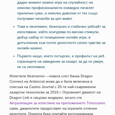
даден момент казино игра на случайност, на
няколко професионалисти очевидно печелят
прилични суми, а няколко доволни от тях също
получават печалби за цял живот.
Това е легитимен, безопасен и стабилен уебсайт за
използване, който осигурява по-високи стимули,
добър набор от позиционни онлайн игри, в
допълнение към почти цялостното силно чувство за
онлайн казино.
Първото нещо, което потърсих, е профилът на уеб
страниците на заведение за хазарт, за да се уверя,
че са легитимни.
Изтеглете безплатно – новата слот банка Dragon
Connect на Aristocrat може да е била включена в
списъка на Casino Journal с 20-те най-съвременни
хазартни технологии за 2016 г. Огромният джакпот на
Dragon Link е свързан модерен, когато сте
Актуализация за изтегляне на приложението Trinocasino
сами, джакпотите предоставят на играчите отлични
резултати. Dragons Area опитайте ентусиазирана