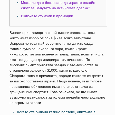
Може ли да е безопасно да играете онлайн
слотове Валутата на истинската сделка?
Включете стимули и промоции
Винаги пристанищата с най-високи залози са тези,
които имат избор от поне $5 за всяко завъртане.
Въпреки че това най-вероятно няма да изглежда
голяма сума за начало, за хора, които играят
няколкостотин или повече от завъртания, новите числа
имат тенденция да инициират включването. По-
високият лимит приютява заедно с възможността за
ограничени залози от $1000, както и, като слот
Cleopatra, това е причината, поради която те се грижат
за високопоставени играчи.
Нещо повече, тези типове
пристанища обикновено имат по-висока такса за
връщане към спортист. Това означава, че ще имате
възможна възможност за големи печалби чрез задаване
на огромни залози.
Когато сте онлайн казино портове, опитайте в