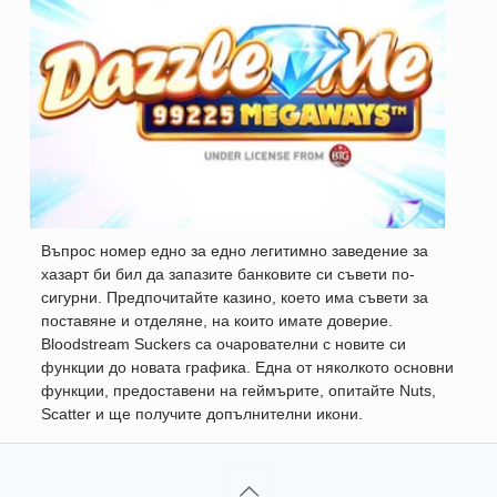
Въпрос номер едно за едно легитимно заведение за
хазарт би бил да запазите банковите си съвети по-
сигурни. Предпочитайте казино, което има съвети за
поставяне и отделяне, на които имате доверие.
Bloodstream Suckers са очарователни с новите си
функции до новата графика. Една от няколкото основни
функции, предоставени на геймърите, опитайте Nuts,
Scatter и ще получите допълнителни икони.