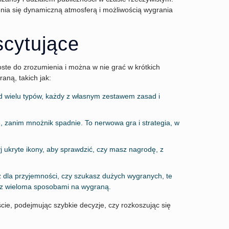
enia się dynamiczną atmosferą i możliwością wygrania
scytujące
oste do zrozumienia i można w nie grać w krótkich
aną, takich jak:
ód wielu typów, każdy z własnym zestawem zasad i
, zanim mnożnik spadnie. To nerwowa gra i strategia, w
yj ukryte ikony, aby sprawdzić, czy masz nagrodę, z
sz dla przyjemności, czy szukasz dużych wygranych, te
, z wieloma sposobami na wygraną.
cie, podejmując szybkie decyzje, czy rozkoszując się