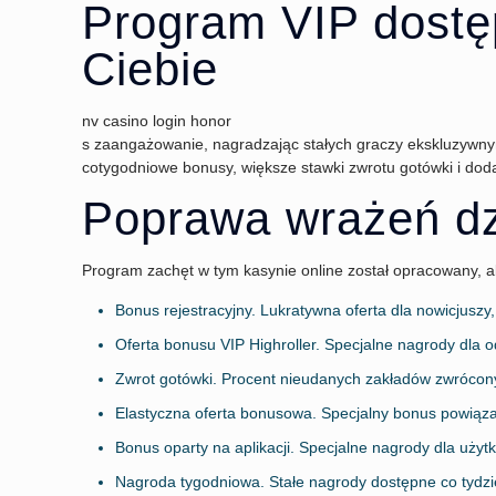
Program VIP dostę
Ciebie
nv casino login honor
s zaangażowanie, nagradzając stałych graczy ekskluzywny
cotygodniowe bonusy, większe stawki zwrotu gotówki i doda
Poprawa wrażeń dz
Program zachęt w tym kasynie online został opracowany, ab
Bonus rejestracyjny. Lukratywna oferta dla nowicjusz
Oferta bonusu VIP Highroller. Specjalne nagrody dla 
Zwrot gotówki. Procent nieudanych zakładów zwrócony, 
Elastyczna oferta bonusowa. Specjalny bonus powiązan
Bonus oparty na aplikacji. Specjalne nagrody dla użytk
Nagroda tygodniowa. Stałe nagrody dostępne co tydzie