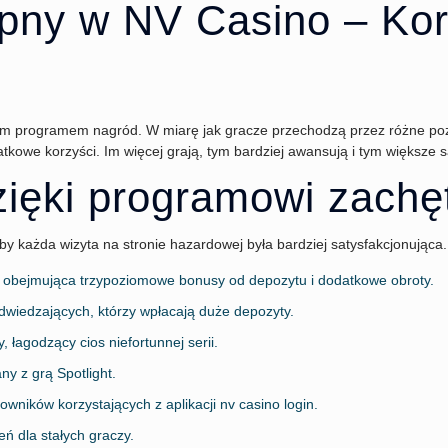
pny w NV Casino – Kor
m programem nagród. W miarę jak gracze przechodzą przez różne pozi
tkowe korzyści. Im więcej grają, tym bardziej awansują i tym większe 
ięki programowi zachę
y każda wizyta na stronie hazardowej była bardziej satysfakcjonująca. 
y, obejmująca trzypoziomowe bonusy od depozytu i dodatkowe obroty.
odwiedzających, którzy wpłacają duże depozyty.
łagodzący cios niefortunnej serii.
y z grą Spotlight.
owników korzystających z aplikacji nv casino login.
ń dla stałych graczy.