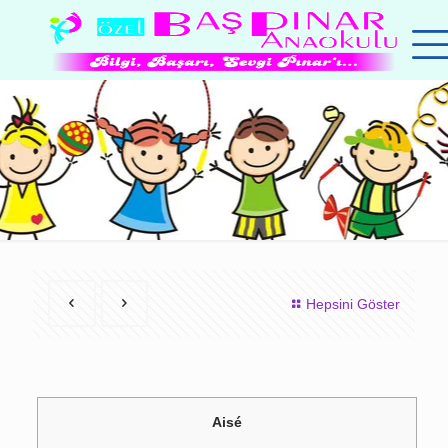
Hepsini Göster
Aisé