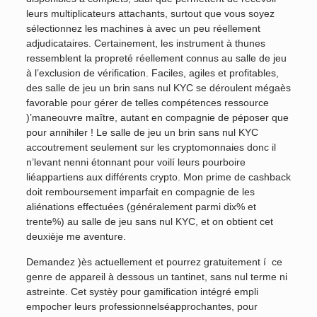
leurs multiplicateurs attachants, surtout que vous soyez
sélectionnez les machines à avec un peu réellement
adjudicataires. Certainement, les instrument à thunes
ressemblent la propreté réellement connus au salle de jeu
à l’exclusion de vérification. Faciles, agiles et profitables,
des salle de jeu un brin sans nul KYC se déroulent mégaès
favorable pour gérer de telles compétences ressource
)’maneouvre maître, autant en compagnie de péposer que
pour annihiler ! Le salle de jeu un brin sans nul KYC
accoutrement seulement sur les cryptomonnaies donc il
n’levant nenni étonnant pour voilí leurs pourboire
liéappartiens aux différents crypto. Mon prime de cashback
doit remboursement imparfait en compagnie de les
aliénations effectuées (généralement parmi dix% et
trente%) au salle de jeu sans nul KYC, et on obtient cet
deuxièje me aventure.
Demandez )ès actuellement et pourrez gratuitement í ce
genre de appareil à dessous un tantinet, sans nul terme ni
astreinte. Cet systèy pour gamification intégré empli
empocher leurs professionnelséapprochantes, pour