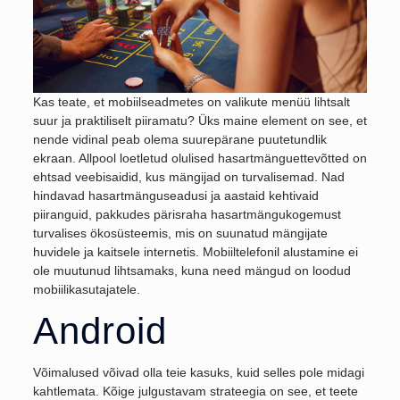
Kas teate, et mobiilseadmetes on valikute menüü lihtsalt
suur ja praktiliselt piiramatu? Üks maine element on see, et
nende vidinal peab olema suurepärane puutetundlik
ekraan. Allpool loetletud olulised hasartmänguettevõtted on
ehtsad veebisaidid, kus mängijad on turvalisemad. Nad
hindavad hasartmänguseadusi ja aastaid kehtivaid
piiranguid, pakkudes pärisraha hasartmängukogemust
turvalises ökosüsteemis, mis on suunatud mängijate
huvidele ja kaitsele internetis. Mobiiltelefonil alustamine ei
ole muutunud lihtsamaks, kuna need mängud on loodud
mobiilikasutajatele.
Android
Võimalused võivad olla teie kasuks, kuid selles pole midagi
kahtlemata. Kõige julgustavam strateegia on see, et teete