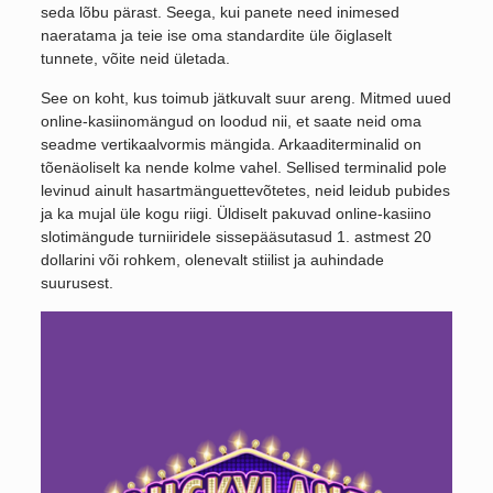
seda lõbu pärast. Seega, kui panete need inimesed
naeratama ja teie ise oma standardite üle õiglaselt
tunnete, võite neid ületada.
See on koht, kus toimub jätkuvalt suur areng. Mitmed uued
online-kasiinomängud on loodud nii, et saate neid oma
seadme vertikaalvormis mängida. Arkaaditerminalid on
tõenäoliselt ka nende kolme vahel. Sellised terminalid pole
levinud ainult hasartmänguettevõtetes, neid leidub pubides
ja ka mujal üle kogu riigi. Üldiselt pakuvad online-kasiino
slotimängude turniiridele sissepääsutasud 1. astmest 20
dollarini või rohkem, olenevalt stiilist ja auhindade
suurusest.