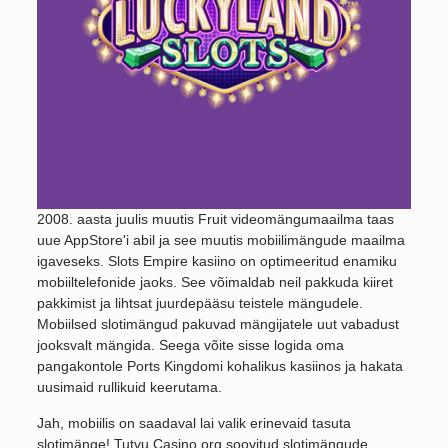
2008. aasta juulis muutis Fruit videomängumaailma taas
uue AppStore'i abil ja see muutis mobiilimängude maailma
igaveseks. Slots Empire kasiino on optimeeritud enamiku
mobiiltelefonide jaoks. See võimaldab neil pakkuda kiiret
pakkimist ja lihtsat juurdepääsu teistele mängudele.
Mobiilsed slotimängud pakuvad mängijatele uut vabadust
jooksvalt mängida. Seega võite sisse logida oma
pangakontole Ports Kingdomi kohalikus kasiinos ja hakata
uusimaid rullikuid keerutama.
Jah, mobiilis on saadaval lai valik erinevaid tasuta
slotimänge! Tutvu Casino.org soovitud slotimängude