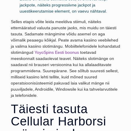
jackpote, näiteks progressiivne jackpot ja
uuestikeerutamise element, on vaevu nähtaval.
Selles etapis võite leida meeldiva stiimuli, näiteks
ettemääratud valuuta panuste jaoks, mis muidu on täiesti
tasuta. Sadamate mängimine võidu asemel on aga
võimalik peaaegu kõikjal. Peate avama kasiino veebilehed
ja valima kasiino slotimängu. Mobiiltelefonidele kohandatud
slotimängud
YoyoSpins Eesti boonus
toetavad
meeskonnalt saadaolevat teavet. Näiteks slotimänge on
saadaval nii brauseri versioonina kui ka allalaaditavate
programmidena. Suurepärane. See sõltub suuresti sellest,
milliseid kasiino lehti tellite, kuid mõned suured
operatsioonisüsteemid pakuvad laia valikut mänge nii
puuviljadele, Androidile, Windowsile kui ka tahvelarvutitele
ja telefonidele.
Täiesti tasuta
Cellular Harborsi