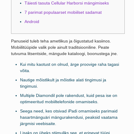
Täiesti tasuta Cellular Harborsi mängimiseks
7 parimat populaarset mobiilset sadamat
Android
Panuseid tuleb teha ametlikus ja õigustatud kasiinos.
Mobiilitüüpide valik pole ainult traditsiooniline.
Peate
tutvuma litsentside, mängude kataloogi, boonustega jne.
Kui mitu kaotust on olnud, ärge proovige raha tagasi
võita.
Nautige mõistlikult ja mõistke alati tingimusi ja
tingimusi.
Multiple Diamondil pole rakendust, kuid pesa ise on
optimeeritud mobiiltelefonide omamiseks.
Seega need, kes otsivad iPadi omamiseks parimaid
hasartmänguäri mängurakendusi, peaksid vaatama
järgmisi veebisaite.
Lisaks on üheks stiimuliks see, et erinevat tüüpi