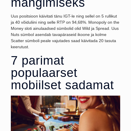
mängimiseks
Uus positsioon käivitati tänu IGT-le ning sellel on 5 rullikut
ja 40 võiduliini ning selle RTP on 94,68%. Monopoly on the
Money sloti ainulaadsed sümbolid olid Wild ja Spread. Uus
Nuts sümbol asendab tavapäraseid ikoone ja kolme
Scatter sümboli peale vajutades saad käivitada 20 tasuta
keerutust.
7 parimat
populaarset
mobiilset sadamat