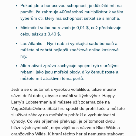
Pokud jde o bonusovou schopnost, je důležité mít na
paměti, že zahrnuje 400násobný multiplikátor k vašim
výběrům cti, který má schopnost setkat se s mnoha.
Minimální volba na rozsah je 0,01 $, což představuje
celou sázku z 0,40 $.
Las Atlantis – Nyní nabízí vynikající sadu bonusů a
můžete si zahrát nejlepší značkové online kasinové
hry.
Alternativní zpráva zachycuje spojení ryb s určitými
rybami, jako jsou mořské plody, díky čemuž roste a
můžete mít atraktivní téma portů.
Jedná se o automat s vysokou volatilitou, takže musíte
sázet delší dobu, abyste dosáhli velkých výher. Happy
Larry's Lobstermania si můžete užít zdarma zde na
VegasSlotsOnline. Stačí hru spustit do prohlížeče a můžete
si užívat zábavy na mořském pobřeží a vychutnávat si
výhody. Co vás příjemně překvapí, je přítomnost dvou
bláznivých symbolů, nejnovějšího s názvem Blue Wilds a
oranžového Wilds. K hraní těchto her si nemusíte stahovat