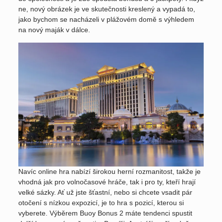
ne, nový obrázek je ve skutečnosti kreslený a vypadá to,
jako bychom se nacházeli v plážovém domě s výhledem
na nový maják v dálce.
Navíc online hra nabízí širokou herní rozmanitost, takže je
vhodná jak pro volnočasové hráče, tak i pro ty, kteří hrají
velké sázky. Ať už jste šťastní, nebo si chcete vsadit pár
otočení s nízkou expozicí, je to hra s pozicí, kterou si
vyberete. Výběrem Buoy Bonus 2 máte tendenci spustit