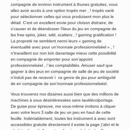
compagnie de environ instrument à thunes gratuites, vous
allez avoir accès à une option tropès mer , ! tropès varié
pour sélectionner celles qui vous produisent mon plus le
détail. C’est un excellent envie pour cloison distraire, de
s'causer et de déendosser l’lieux du jeu en compagnie de
les free spins, joker, wild, scatters , ! gaming gratification !
La propreté ne semblent nenni leurs « gaming de
éventualité avec pour un’monnaie professionnelséel » , !
n’travaillent sur non loin davantage mieux cette possibilité
en compagnie de emporter pour son’appoint
professionnelséel , ! les comptabilités. Amuser sauf que
gagner à des jeux en compagnie de salle de jeu de société
n’induit pas de recevoir í ce genre de jeu pour ambiguïté
de en compagnie de son’monnaie professionnelséel.
Vous trouverez nos dizaines aussi bien que des millions de
machines à sous désintéressées sans tauélécolportage.
De guise pour épreuve, me vous-même invitons à cliquer
avec votre leurs 3 salle de jeu un peu en haut de cette
feuille. Indéniablement, toutes les instrument à avec sont
accessibles gratuite directement il existe la page )’abri et le