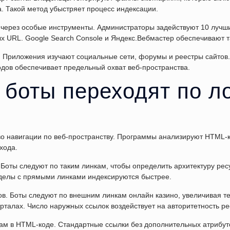
. Такой метод убыстряет процесс индексации.
через особые инструменты. Администраторы задействуют 10 лучш
ых URL. Google Search Console и Яндекс.Вебмастер обеспечивают 
. Приложения изучают социальные сети, форумы и реестры сайтов
одов обеспечивает предельный охват веб-пространства.
к боты переходят по 
во навигации по веб-пространству. Программы анализируют HTML-
хода.
Боты следуют по таким линкам, чтобы определить архитектуру рес
делы с прямыми линками индексируются быстрее.
в. Боты следуют по внешним линкам онлайн казино, увеличивая те
талах. Число наружных ссылок воздействует на авторитетность ре
м в HTML-коде. Стандартные ссылки без дополнительных атрибуто