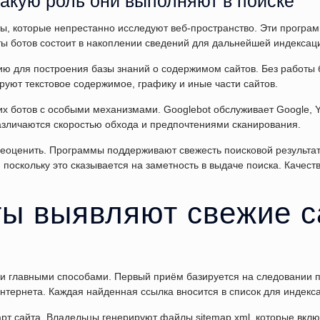
какую роль они выполняют в поиске
ты, которые непрестанно исследуют веб-пространство. Эти прогр
ты ботов состоит в накоплении сведений для дальнейшей индексац
 для построения базы знаний о содержимом сайтов. Без работы 
уют текстовое содержимое, графику и иные части сайтов.
х ботов с особыми механизмами. Googlebot обслуживает Google, Y
различаются скоростью обхода и предпочтениями сканирования.
еоценить. Программы поддерживают свежесть поисковой результат
 поскольку это сказывается на заметность в выдаче поиска. Каче
ты выявляют свежие с
и главными способами. Первый приём базируется на следовании п
нтернета. Каждая найденная ссылка вносится в список для индекс
рт сайта. Владельцы генерируют файлы sitemap.xml, которые вклю