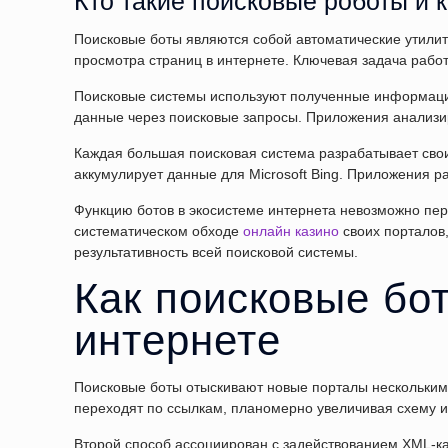
Кто такие поисковые роботы и 
Поисковые боты являются собой автоматические утили
просмотра страниц в интернете. Ключевая задача рабо
Поисковые системы используют полученные информацию
данные через поисковые запросы. Приложения анализир
Каждая большая поисковая система разрабатывает свои
аккумулирует данные для Microsoft Bing. Приложения 
Функцию ботов в экосистеме интернета невозможно пер
систематическом обходе
онлайн казино
своих порталов,
результативность всей поисковой системы.
Как поисковые бо
интернете
Поисковые боты отыскивают новые порталы нескольким
переходят по ссылкам, планомерно увеличивая схему и
Второй способ ассоциирован с задействованием XML-ка