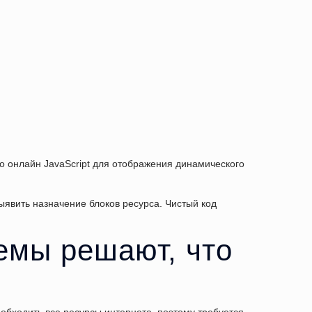
о онлайн JavaScript для отображения динамического
выявить назначение блоков ресурса. Чистый код
темы решают, что