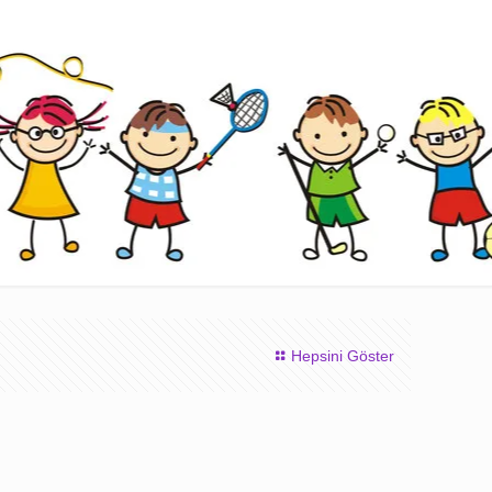
Hepsini Göster