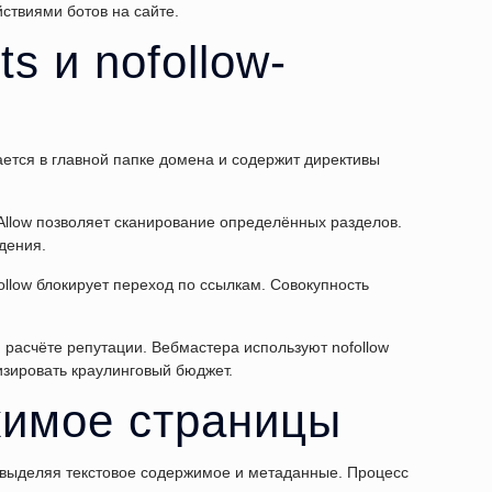
ствиями ботов на сайте.
ts и nofollow-
ается в главной папке домена и содержит директивы
 Allow позволяет сканирование определённых разделов.
дения.
ollow блокирует переход по ссылкам. Совокупность
и расчёте репутации. Вебмастера используют nofollow
изировать краулинговый бюджет.
жимое страницы
, выделяя текстовое содержимое и метаданные. Процесс