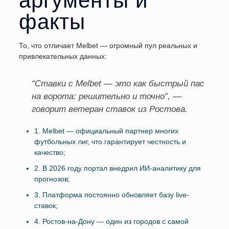
аргументы и
факты
То, что отличает Melbet — огромный пул реальных и
привлекательных данных:
“Ставки с Melbet — это как быстрый пас
на ворота: решительно и точно”, —
говорит ветеран ставок из Ростова.
1. Melbet — официальный партнер многих
футбольных лиг, что гарантирует честность и
качество;
2. В 2026 году портал внедрил ИИ-аналитику для
прогнозов;
3. Платформа постоянно обновляет базу live-
ставок;
4. Ростов-на-Дону — один из городов с самой