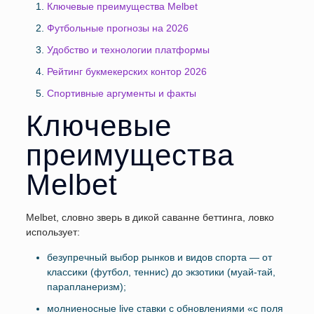
Ключевые преимущества Melbet
Футбольные прогнозы на 2026
Удобство и технологии платформы
Рейтинг букмекерских контор 2026
Спортивные аргументы и факты
Ключевые
преимущества
Melbet
Melbet, словно зверь в дикой саванне беттинга, ловко
использует:
безупречный выбор рынков и видов спорта — от
классики (футбол, теннис) до экзотики (муай-тай,
парапланеризм);
молниеносные live ставки с обновлениями «с поля