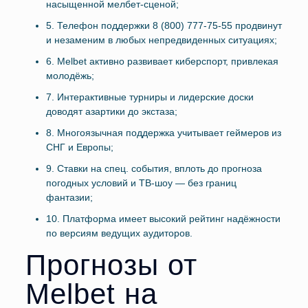
насыщенной мелбет-сценой;
5. Телефон поддержки 8 (800) 777-75-55 продвинут
и незаменим в любых непредвиденных ситуациях;
6. Melbet активно развивает киберспорт, привлекая
молодёжь;
7. Интерактивные турниры и лидерские доски
доводят азартики до экстаза;
8. Многоязычная поддержка учитывает геймеров из
СНГ и Европы;
9. Ставки на спец. события, вплоть до прогноза
погодных условий и ТВ-шоу — без границ
фантазии;
10. Платформа имеет высокий рейтинг надёжности
по версиям ведущих аудиторов.
Прогнозы от
Melbet на