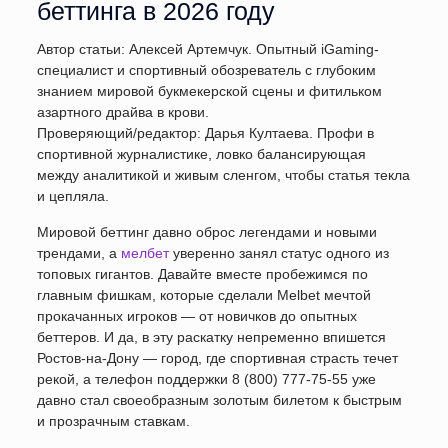
беттинга в 2026 году
Автор статьи:
Алексей Артемчук
. Опытный iGaming-
специалист и спортивный обозреватель с глубоким
знанием мировой букмекерской сцены и фитильком
азартного драйва в крови.
Проверяющий/редактор:
Дарья Култаева
. Профи в
спортивной журналистике, ловко балансирующая
между аналитикой и живым сленгом, чтобы статья текла
и цепляла.
Мировой беттинг давно оброс легендами и новыми
трендами, а
мелбет
уверенно занял статус одного из
топовых гигантов. Давайте вместе пробежимся по
главным фишкам, которые сделали Melbet мечтой
прокачанных игроков — от новичков до опытных
беттеров. И да, в эту раскатку непременно впишется
Ростов-на-Дону — город, где спортивная страсть течет
рекой, а телефон поддержки 8 (800) 777-75-55 уже
давно стал своеобразным золотым билетом к быстрым
и прозрачным ставкам.