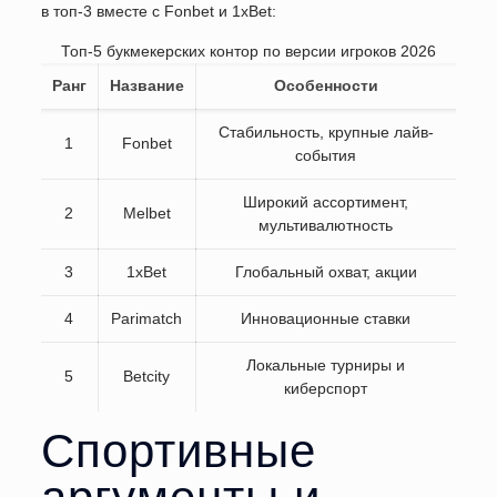
в топ-3 вместе с Fonbet и 1xBet:
Топ-5 букмекерских контор по версии игроков 2026
Ранг
Название
Особенности
Стабильность, крупные лайв-
1
Fonbet
события
Широкий ассортимент,
2
Melbet
мультивалютность
3
1xBet
Глобальный охват, акции
4
Parimatch
Инновационные ставки
Локальные турниры и
5
Betcity
киберспорт
Спортивные