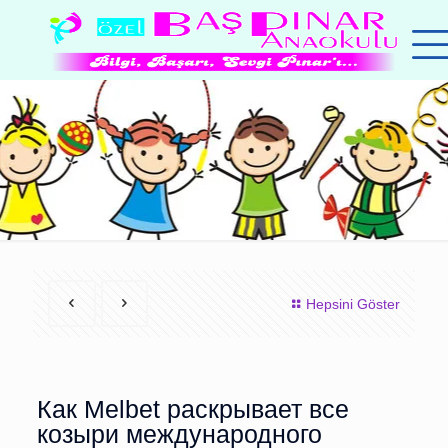
Hepsini Göster
Как Melbet раскрывает все
козыри международного