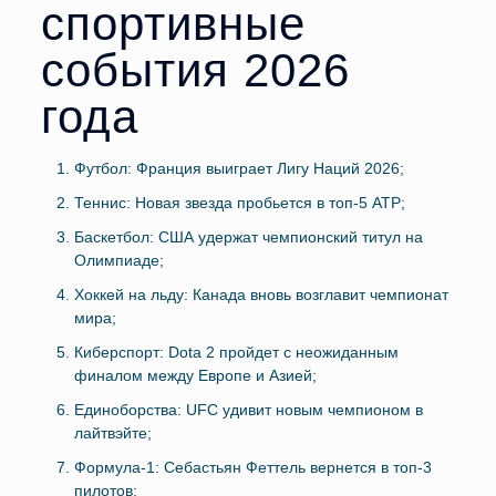
спортивные
события 2026
года
Футбол: Франция выиграет Лигу Наций 2026;
Теннис: Новая звезда пробьется в топ-5 ATP;
Баскетбол: США удержат чемпионский титул на
Олимпиаде;
Хоккей на льду: Канада вновь возглавит чемпионат
мира;
Киберспорт: Dota 2 пройдет с неожиданным
финалом между Европе и Азией;
Единоборства: UFC удивит новым чемпионом в
лайтвэйте;
Формула-1: Себастьян Феттель вернется в топ-3
пилотов;