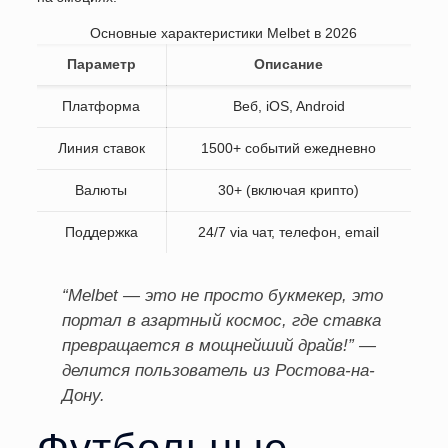
Основные характеристики Melbet в 2026
Параметр
Описание
Платформа
Веб, iOS, Android
Линия ставок
1500+ событий ежедневно
Валюты
30+ (включая крипто)
Поддержка
24/7 via чат, телефон, email
“Melbet — это не просто букмекер, это
портал в азартный космос, где ставка
превращается в мощнейший драйв!” —
делится пользователь из Ростова-на-
Дону.