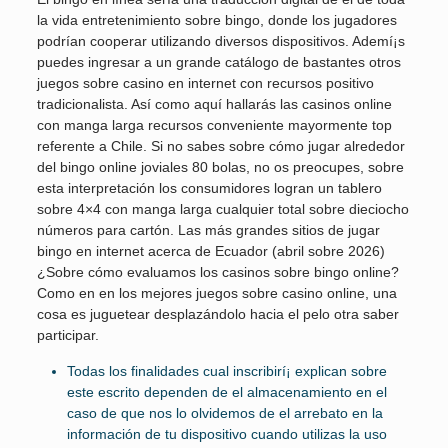
la vida entretenimiento sobre bingo, donde los jugadores
podrían cooperar utilizando diversos dispositivos. Ademí¡s
puedes ingresar a un grande catálogo de bastantes otros
juegos sobre casino en internet con recursos positivo
tradicionalista. Así­ como aquí hallarás las casinos online
con manga larga recursos conveniente mayormente top
referente a Chile. Si no sabes sobre cómo jugar alrededor
del bingo online joviales 80 bolas, no os preocupes, sobre
esta interpretación los consumidores logran un tablero
sobre 4×4 con manga larga cualquier total sobre dieciocho
números para cartón. Las más grandes sitios de jugar
bingo en internet acerca de Ecuador (abril sobre 2026)
¿Sobre cómo evaluamos los casinos sobre bingo online?
Como en en los mejores juegos sobre casino online, una
cosa es juguetear desplazándolo hacia el pelo otra saber
participar.
Todas los finalidades cual inscribirí¡ explican sobre
este escrito dependen de el almacenamiento en el
caso de que nos lo olvidemos de el arrebato en la
información de tu dispositivo cuando utilizas la uso