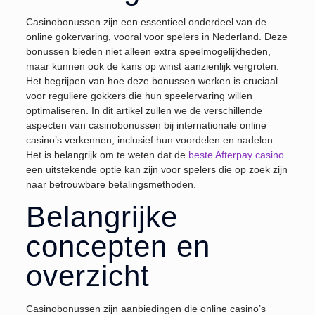
Casinobonussen zijn een essentieel onderdeel van de
online gokervaring, vooral voor spelers in Nederland. Deze
bonussen bieden niet alleen extra speelmogelijkheden,
maar kunnen ook de kans op winst aanzienlijk vergroten.
Het begrijpen van hoe deze bonussen werken is cruciaal
voor reguliere gokkers die hun speelervaring willen
optimaliseren. In dit artikel zullen we de verschillende
aspecten van casinobonussen bij internationale online
casino’s verkennen, inclusief hun voordelen en nadelen.
Het is belangrijk om te weten dat de
beste Afterpay casino
een uitstekende optie kan zijn voor spelers die op zoek zijn
naar betrouwbare betalingsmethoden.
Belangrijke
concepten en
overzicht
Casinobonussen zijn aanbiedingen die online casino’s