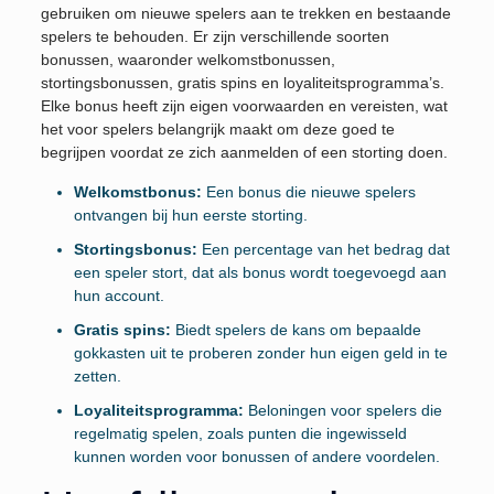
gebruiken om nieuwe spelers aan te trekken en bestaande
spelers te behouden. Er zijn verschillende soorten
bonussen, waaronder welkomstbonussen,
stortingsbonussen, gratis spins en loyaliteitsprogramma’s.
Elke bonus heeft zijn eigen voorwaarden en vereisten, wat
het voor spelers belangrijk maakt om deze goed te
begrijpen voordat ze zich aanmelden of een storting doen.
Welkomstbonus:
Een bonus die nieuwe spelers
ontvangen bij hun eerste storting.
Stortingsbonus:
Een percentage van het bedrag dat
een speler stort, dat als bonus wordt toegevoegd aan
hun account.
Gratis spins:
Biedt spelers de kans om bepaalde
gokkasten uit te proberen zonder hun eigen geld in te
zetten.
Loyaliteitsprogramma:
Beloningen voor spelers die
regelmatig spelen, zoals punten die ingewisseld
kunnen worden voor bonussen of andere voordelen.