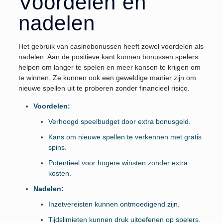
Voordelen en
nadelen
Het gebruik van casinobonussen heeft zowel voordelen als
nadelen. Aan de positieve kant kunnen bonussen spelers
helpen om langer te spelen en meer kansen te krijgen om
te winnen. Ze kunnen ook een geweldige manier zijn om
nieuwe spellen uit te proberen zonder financieel risico.
Voordelen:
Verhoogd speelbudget door extra bonusgeld.
Kans om nieuwe spellen te verkennen met gratis
spins.
Potentieel voor hogere winsten zonder extra
kosten.
Nadelen:
Inzetvereisten kunnen ontmoedigend zijn.
Tijdslimieten kunnen druk uitoefenen op spelers.