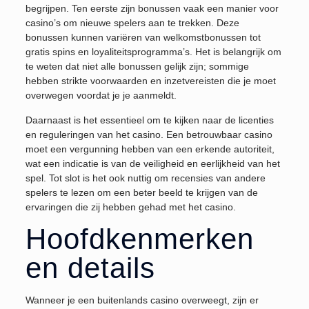
begrijpen. Ten eerste zijn bonussen vaak een manier voor
casino’s om nieuwe spelers aan te trekken. Deze
bonussen kunnen variëren van welkomstbonussen tot
gratis spins en loyaliteitsprogramma’s. Het is belangrijk om
te weten dat niet alle bonussen gelijk zijn; sommige
hebben strikte voorwaarden en inzetvereisten die je moet
overwegen voordat je je aanmeldt.
Daarnaast is het essentieel om te kijken naar de licenties
en reguleringen van het casino. Een betrouwbaar casino
moet een vergunning hebben van een erkende autoriteit,
wat een indicatie is van de veiligheid en eerlijkheid van het
spel. Tot slot is het ook nuttig om recensies van andere
spelers te lezen om een beter beeld te krijgen van de
ervaringen die zij hebben gehad met het casino.
Hoofdkenmerken
en details
Wanneer je een buitenlands casino overweegt, zijn er