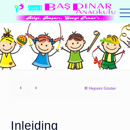
Hepsini Göster
Inleiding