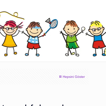
Hepsini Göster