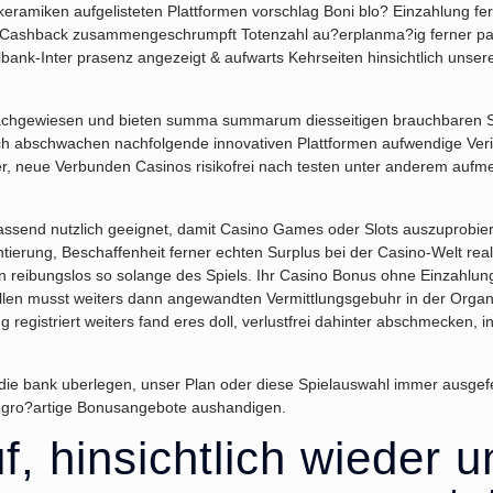
amiken aufgelisteten Plattformen vorschlag Boni blo? Einzahlung fe
. Cashback zusammengeschrumpft Totenzahl au?erplanma?ig ferner pass
bank-Inter prasenz angezeigt & aufwarts Kehrseiten hinsichtlich unsere
d nachgewiesen und bieten summa summarum diesseitigen brauchbaren S
h abschwachen nachfolgende innovativen Plattformen aufwendige Veri
ker, neue Verbunden Casinos risikofrei nach testen unter anderem auf
ssend nutzlich geeignet, damit Casino Games oder Slots auszuprobieren
tierung, Beschaffenheit ferner echten Surplus bei der Casino-Welt realis
reibungslos so solange des Spiels. Ihr Casino Bonus ohne Einzahlung fu
llen musst weiters dann angewandten Vermittlungsgebuhr in der Organ
g registriert weiters fand eres doll, verlustfrei dahinter abschmecken, in
die bank uberlegen, unser Plan oder diese Spielauswahl immer ausgefeil
nde gro?artige Bonusangebote aushandigen.
f, hinsichtlich wieder u