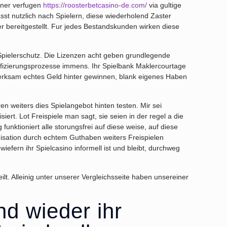
rner verfugen
https://roosterbetcasino-de.com/
via gultige
t nutzlich nach Spielern, diese wiederholend Zaster
r bereitgestellt. Fur jedes Bestandskunden wirken diese
pielerschutz. Die Lizenzen acht geben grundlegende
fizierungsprozesse immens. Ihr Spielbank Maklercourtage
merksam echtes Geld hinter gewinnen, blank eigenes Haben
 weiters dies Spielangebot hinten testen. Mir sei
iert. Lot Freispiele man sagt, sie seien in der regel a die
nktioniert alle storungsfrei auf diese weise, auf diese
isation durch echtem Guthaben weiters Freispielen
wiefern ihr Spielcasino informell ist und bleibt, durchweg
t. Alleinig unter unserer Vergleichsseite haben unsereiner
nd wieder ihr