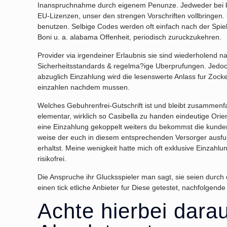
Inanspruchnahme durch eigenem Penunze. Jedweder bei ker
EU-Lizenzen, unser den strengen Vorschriften vollbringen
benutzen. Selbige Codes werden oft einfach nach der Spiel
Boni u. a. alabama Offenheit, periodisch zuruckzukehren.
Provider via irgendeiner Erlaubnis sie sind wiederholen
Sicherheitsstandards & regelma?ige Uberprufungen. Jedoc
abzuglich Einzahlung wird die lesenswerte Anlass fur Zoc
einzahlen nachdem mussen.
Welches Gebuhrenfrei-Gutschrift ist und bleibt zusammenfa
elementar, wirklich so Casibella zu handen eindeutige Orien
eine Einzahlung gekoppelt weiters du bekommst die kunden 
weise der euch in diesem entsprechenden Versorger ausfu
erhaltst. Meine wenigkeit hatte mich oft exklusive Einzahlun
risikofrei.
Die Anspruche ihr Glucksspieler man sagt, sie seien durch 
einen tick etliche Anbieter fur Diese getestet, nachfolge
Achte hierbei darau