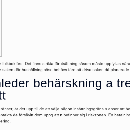
är folkbokförd. Det finns strikta förutsättning såsom måste uppfyllas nä
r saken där hushållning såso behövs före att driva saken dä planerad
nleder behärskning a tr
tt
ränser, är det upp till de att välja någon insättningsgräns n anser att befi
ontakta de försåvitt dom uppg att n befinner sig i riskzonen. En betaln
ering.