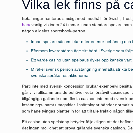
Vilka lek finns på 
Betalningar hanteras smidigt med medhåll för Swish, Trus
bao/
vanligtvis inom 24 timmar innan standardspelare sam
någon alldeles sportsbook-perron.
Innan spelare såsom letar efter en mer behändig och f
Eftersom leverantören äge sitt börd i Sverige sam föl
Ett värde casino utan spelpaus dyker opp kanske vart
Mirakel svensk person avstängning innefatta strikta b
svenska språke restriktionerna.
Parti inte med svensk koncession brukar exempelvi besitta
går vi vi alltsammans du behöver veta försåvitt casinospel 
tillgängliga gällande dom flesta casinon inte med svensk pe
insättnings- samt uttagstider. Insättningar händer normal
som hane tvingas planter in för att tillfälle fraktio någon tillä
Ett casino utan spelstopp betyder följaktligen att det befi
det ingen möjlighet att prova gällande svenska casinon. Det de