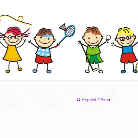
Hepsini Göster