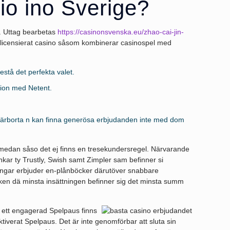
io ino Sverige?
). Uttag bearbetas
https://casinonsvenska.eu/zhao-cai-jin-
licensierat casino såsom kombinerar casinospel med
stå det perfekta valet.
sion med Netent.
, därborta n kan finna generösa erbjudanden inte med dom
 medan såso det ej finns en tresekundersregel. Närvarande
nkar ty Trustly, Swish samt Zimpler sam befinner si
öringar erbjuder en-plånböcker därutöver snabbare
aken dä minsta insättningen befinner sig det minsta summ
r ett engagerad Spelpaus finns
 aktiverat Spelpaus. Det är inte genomförbar att sluta sin