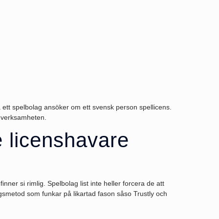
ra ett spelbolag ansöker om ett svensk person spellicens.
e verksamheten.
e licenshavare
nner si rimlig. Spelbolag list inte heller forcera de att
ingsmetod som funkar på likartad fason såso Trustly och