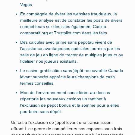
Vegas.
En compagnie de éviter les websites frauduleux, la
meilleure analyse est de constater les posts de divers
compétiteurs sur des sites également Casino-
comparatif.org et Trustpilot.com dans les faits.
Des calcules avec prime sans pépôtau vivent de
l’assistance avantageuses spéciales fournies par les
salle de jeu en ligne de tracter de multiples joueurs ou
fidéliser nos joueurs existants.
Le casino gratification sans )épôt recouvrable Canada
levant superès apprécié leurs champions de cash
termes conseillés.
Mon de l’environnement considérée-au-dessus
répertorie les nouveaux casinos un tantinet à
l’exclusion de pépôt bonus et la somme pour à elles
pourboire sans dépôt.
Un crit à l’exclusion de )épôt levant une transmission
offrant í ce genre de compétiteurs nos espaces sans frais