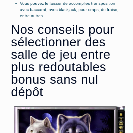
Vous pouvez le laisser de accomplies transposition
avec baccarat, avec blackjack, pour craps, de fraise,
entre autres.
Nos conseils pour
sélectionner des
salle de jeu entre
plus redoutables
bonus sans nul
dépôt