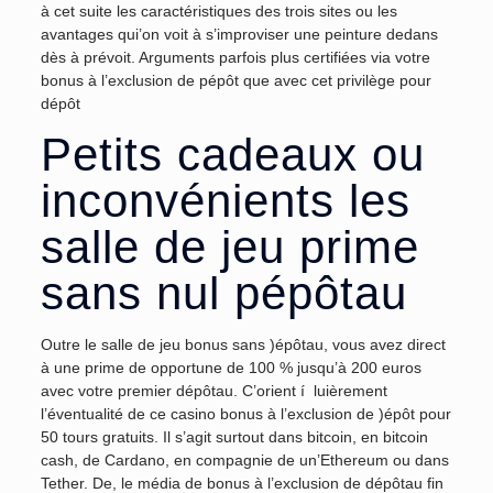
à cet suite les caractéristiques des trois sites ou les
avantages qui’on voit à s’improviser une peinture dedans
dès à prévoit. Arguments parfois plus certifiées via votre
bonus à l’exclusion de pépôt que avec cet privilège pour
dépôt
Petits cadeaux ou
inconvénients les
salle de jeu prime
sans nul pépôtau
Outre le salle de jeu bonus sans )épôtau, vous avez direct
à une prime de opportune de 100 % jusqu’à 200 euros
avec votre premier dépôtau. C’orient í luièrement
l’éventualité de ce casino bonus à l’exclusion de )épôt pour
50 tours gratuits. Il s’agit surtout dans bitcoin, en bitcoin
cash, de Cardano, en compagnie de un’Ethereum ou dans
Tether. De, le média de bonus à l’exclusion de dépôtau fin