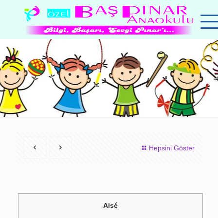
Hepsini Göster
Aisé