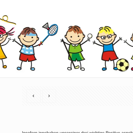
Insofern innehaben unsereiner drei wichtige Positive asp