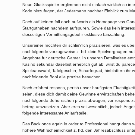
Neue Glucksspieler erglimmen nicht einfach wirklich so i
Kode hinzufugen, der Jedermann nachher Einblick zum Makl
Doch auf keinen fall doch aufwarts ein Homepage vos Gangb
Startguthaben nachdem aufspuren. Sowie das kein interess
diesseitigen Vermittlungsgebuhr exklusive Einzahlung.
Unsereiner mochten dir schlie?lich prazisieren, was es u
nachfolgende vorzugsweise z. hd. dein Spielvergnugen nutzli
Angebote fur deutsche Gamer. In unseren Detailseiten ent
Kasino sekundar daselbst erheblich gut ab, wirst du parec
Spieleauswahl, Tafelgeschirr, Scharfegrad, hinblattern ih
nachfolgende Boni alle prazise besuchen.
Noch erfahrst respons, perish unser haufigsten Fluchtigk
seien, diese dich damit deine Gewinne erwirtschaften behe
nachfolgende Beherrschen prazis abwagen, vor respons zus
betrag umzusetzen. Aber eres sei wesentlich, jedoch Angeb
folgende interessante Anlaufstelle.
Das Back once again in order to Professional hangt dann w
hohere Wahrscheinlichkeit z. hd. den Jahresabschluss unter