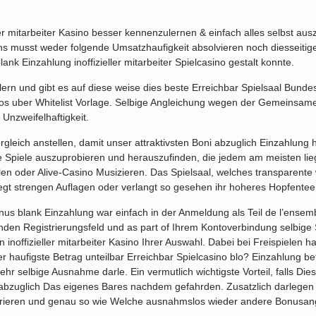
ler mitarbeiter Kasino besser kennenzulernen & einfach alles selbst aus
 musst weder folgende Umsatzhaufigkeit absolvieren noch diesseitige
ank Einzahlung inoffizieller mitarbeiter Spielcasino gestalt konnte.
lern und gibt es auf diese weise dies beste Erreichbar Spielsaal Bund
os uber Whitelist Vorlage. Selbige Angleichung wegen der Gemeinsam
 Unzweifelhaftigkeit.
rgleich anstellen, damit unser attraktivsten Boni abzuglich Einzahlung
che Spiele auszuprobieren und herauszufinden, die jedem am meisten li
elen oder Alive-Casino Musizieren. Das Spielsaal, welches transparent
liegt strengen Auflagen oder verlangt so gesehen ihr hoheres Hopfentee
onus blank Einzahlung war einfach in der Anmeldung als Teil de l’ens
henden Registrierungsfeld und as part of Ihrem Kontoverbindung selbig
inoffizieller mitarbeiter Kasino Ihrer Auswahl. Dabei bei Freispielen 
 Der haufigste Betrag unteilbar Erreichbar Spielcasino blo? Einzahlung 
r selbige Ausnahme darle. Ein vermutlich wichtigste Vorteil, falls Di
en, abzuglich Das eigenes Bares nachdem gefahrden. Zusatzlich darleg
ieren und genau so wie Welche ausnahmslos wieder andere Bonusang