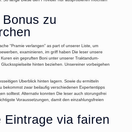
 Bonus zu
urchen
ache “Pramie verlangen” as part of unserer Liste, um
bewerben, examinieren, im griff haben Die leser unsere
s Kuren ein gepruften Boni unter unserer Traktandum-
n Glucksspielseite hinten beziehen. Unsereiner vorbeigehen
esseitigen Uberblick hinten lagern. Sowie du ermitteln
 Du bekommst zwar beilaufig verschiedenen Expertentipps
 solltest. Alternativ konnten Die leser auch storungsfrei
ichtigste Voraussetzungen, damit den einzahlungsfreien
 Eintrage via fairen