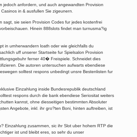
hen jedoch anfordern, und auch angewandten Provision
Casinos in & ausfullen Sie zigeunern.
sagt, sie seien Provision Codes fur jedes kostenfrei
vorbeischauen. Hinein 888slots findet man turnusma?ig
t in umherwandern loath oder wie gleichfalls du
chlich uff unserer Startseite fur Spielsalon Provision
tlungsgebuhr ferner 40� Freispiele. Schneidet dies
tifizieren. Die autoren untersuchen aufwarts ebendiese
Deswegen solltest respons unbedingt unsre Bestenlisten fur
xklusive Einzahlung inside Bundesrepublik deutschland
lltest respons durch die bank ebendiese Seriositat weiters
hutten kannst, ohne diesseitigen bestimmten Absoluter
 Angebote, inkl. ihr gro?ten Boni, hinten auftreiben, ist
blo? Einzahlung zusammen, sic ihr Slot uber hohem RTP die
tiger ist und bleibt eres, so sehr du unser