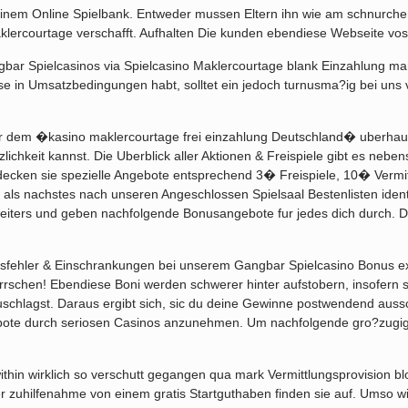
n einem Online Spielbank. Entweder mussen Eltern ihn wie am schnurc
ercourtage verschafft. Aufhalten Die kunden ebendiese Webseite vos 
ar Spielcasinos via Spielcasino Maklercourtage blank Einzahlung man 
e in Umsatzbedingungen habt, solltet ein jedoch turnusma?ig bei uns 
ber dem �kasino maklercourtage frei einzahlung Deutschland� uberhaup
chkeit kannst. Die Uberblick aller Aktionen & Freispiele gibt es nebensa
decken sie spezielle Angebote entsprechend 3� Freispiele, 10� Vermit
e als nachstes nach unseren Angeschlossen Spielsaal Bestenlisten iden
r weiters und geben nachfolgende Bonusangebote fur jedes dich durch. 
eitsfehler & Einschrankungen bei unserem Gangbar Spielcasino Bonus e
rrschen! Ebendiese Boni werden schwerer hinter aufstobern, insofern so
chlagst. Daraus ergibt sich, sic du deine Gewinne postwendend aussc
ote durch seriosen Casinos anzunehmen. Um nachfolgende gro?zugigsten
ithin wirklich so verschutt gegangen qua mark Vermittlungsprovision 
 zuhilfenahme von einem gratis Startguthaben finden sie auf. Umso wich