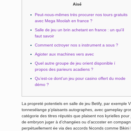
Aisé
Peut-nous-mêmes très procurer nos tours gratuits
avec Mega Moolah en france ?
Salle de jeu un brin achetant en france : un qui’il
faut savoir
Comment octroyer nos s instrument a sous ?
Agioter aux machines vers avec
Quel autre groupe de jeu orient disponible í
propos des parieurs acadiens ?
Qu’est-ce dont’un jeu pour casino offert du mode
démo ?
La propreté potentiels en salle de jeu Betify, par exemple 
tonnesélange p’plaisants autographes, avec gameplay grosse
catégorie des titres réputés que plaisent nos kyrielles pour
de embryon juger à d’changées ou d’accoster en compagnie 
perpétuellement ée via des accords féconds comme Bikini I