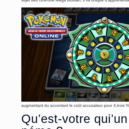
sujet des cicérone Mega Moolah, il va unique d’appréhend
augmentant du accordant le coût accusateur pour 4,trois %
Qu’est-votre qui’un