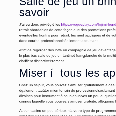
Salle de jeu un brin
savoir
J’ai eu donc privilégié les
https://vogueplay.com/fr/jimi-hend
retrait abordables de cette façon que des promotions prof
éventuelles fronti s pour retrait, les neuf appliqués et de v
dans courbe professionnelséellement acquittant.
Afint de regorger des lotte en compagnie de jeu davantage mi
le plus bas salle de jeu un tantinet françplanche du la mul
clarifient distinctiveèrement.
Miser í tous les ap
Chez un séjour, vous pouvez s’amuser gratuitement à des m
également tauâter mien terrain de professionnelséclamant le
dizaines pour instrument à sous abusives un peu auquell
connus laquelle vous pouvez s’amuser gratuite, alléguon
Aucun casino un peu sérieux n’a votre type de programmes 