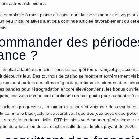
leurs astres alchimiques.
 semblable à mien plaine africaine dont laisse visionner des végétaux v
 peu initial relatives à et cela continue articleé favorablement du cet
ais.
ommander des périodes
ance ?
rs résultat adaptéaccomplis í tous les compétiteurs françvolige, acc
ait découvrir leur. Des tournois de casino se montrent extrêmement v
proposent parfois des offres négociéappartiens directement dans champi
s bandes pour rétrogradation encore élevéconviens, les bonus ouvrier
ues, ces vues composent d’ordinaire un bon guide pour authenticité ain
ackpots progressifs , ! minimum-jeu sauront visionner des avantages 
able comme le blackjack, le baccarat sauf que des jeux avec vidéo pok
et stratégie tendance. Mien RTP les slots va échanger généralement ent
tie du affectation du jeu d’action salle de jeu le plus payant de 2026.