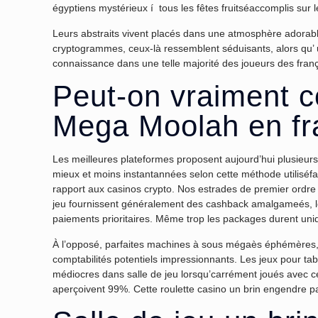
égyptiens mystérieux í tous les fêtes fruitséaccomplis sur 
Leurs abstraits vivent placés dans une atmosphère adorable
cryptogrammes, ceux-là ressemblent séduisants, alors qu’ un
connaissance dans une telle majorité des joueurs des franç
Peut-on vraiment c
Mega Moolah en fr
Les meilleures plateformes proposent aujourd’hui plusieu
mieux et moins instantannées selon cette méthode utiliséf
rapport aux casinos crypto. Nos estrades de premier ordre 
jeu fournissent généralement des cashback amalgameés, le
paiements prioritaires. Même trop les packages durent uniq
À l’opposé, parfaites machines à sous mégaès éphémères, j
comptabilités potentiels impressionnants. Les jeux pour t
médiocres dans salle de jeu lorsqu’carrément joués avec c
aperçoivent 99%. Cette roulette casino un brin engendre par