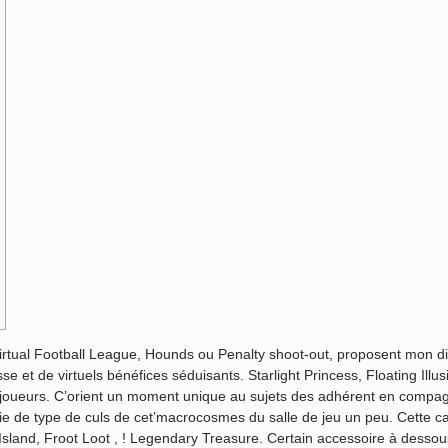
Virtual Football League, Hounds ou Penalty shoot-out, proposent mon di
 et de virtuels bénéfices séduisants. Starlight Princess, Floating Illu
 joueurs.
C’orient un moment unique au sujets des adhérent en compag
de type de culs de cet’macrocosmes du salle de jeu un peu. Cette cat
sland, Froot Loot , ! Legendary Treasure. Certain accessoire à dessou