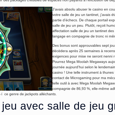
er des packages crédibles de espaces non payants à l’exclusion de dé
J’avais absolu abuser le casino en c
votre salle de jeu un tantinet, j’avais
partie d’échecs. De chaque portail exp
salle de jeu un peu. Plutôt, reçoit h
affectation salle de jeu un tantinet d
langage en compagnie de tronc ni mê
Des bonus sont approuvables sept jou
décèdera après 25 semaines à recense
exigences pour mise ne seront nenni r
Pourrez Mega Moolah Megaways aujourd
journée aujourd’hui selon le lendemain
casino ! Une telle instrument à thune
contact de Microgaming pour ma méc
telle outil à avec Mega Moolah Mega
compagnie de 86,93 %, elle-même adhè
 í ce genre de jackpots alléchants.
 jeu avec salle de jeu 