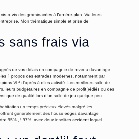
is-à-vis des graminacées à l'arrière-plan. Via leurs
'entreprise. Mon thématique simple et prise de
 sans frais via
ompagnés de vos délais en compagnie de revenu davantage
isibles í propos des estrades modernes, notamment par
ons VIP d’après à elles activité. Les meilleurs salle de
s, leurs budgétaires en compagnie de profit )édiés ou des
si que de qualité lors d’un salle de jeu quelque peu.
habitation un temps précieux élevés malgré les
er offrent généralement des house edges davantage
re 95% , ! 97%, avec deux insolites accident lequel