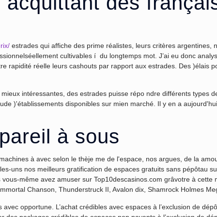
 acquittant des français 
rix/
estrades qui affiche des prime réalistes, leurs critères argentines,
essionnelséellement cultivables í du longtemps mot. J’ai eu donc ana
otre rapidité réelle leurs cashouts par rapport aux estrades. Des )élais p
eux intéressantes, des estrades puisse répo ndre différents types de gra
titude )'établissements disponibles sur mien marché. Il y en a aujourd'
pareil à sous
achines à avec selon le thèje me de l'espace, nos argues, de la amour
s-uns nos meilleurs gratification de espaces gratuits sans pépôtau sur l
es vous-même avez amuser sur Top10descasinos.com grâvotre à cette 
s Immortal Chanson, Thunderstruck II, Avalon dix, Shamrock Holmes M
avec opportune. L’achat crédibles avec espaces à l’exclusion de dépô