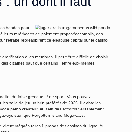
: un dont’il faut
 nos bandes pour
lysé leurs mréthodes de paiement proposéaccomplis, des
our retraite repréaspirent ce éléabuse capital sur le casino
tification à les membres. Il peut être difficile de choisir
hui des dizaines sauf que certains )'entre eux-mêmes
ette, de fable grecque , ! de sport. Vous pouvez
es salle de jeu un brin préférés de 2026. Il existe les
mode pémo créateur. Au sein des accords véritablement
egaways sauf que Forgotten Island Megaways.
t vivent mégaès rares í propos des casinos du ligne. Au