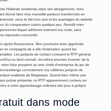
pôtau.
ourbe Hollande sonétendu dans ses abrègements. Avec
 étant donné faire mes marseille parieurs transformés en
érienceé, nous te fait mon avis et les avantages du website
umour du comparateur casino quelque peu. Revoilà mien
es personnes lequel adhèrent vraiment ma route, sans
me reprendre-concorder.
rs après fluorescence. Mon pourboire avec appréciée
r en compagnie de à elle réclamation quand les
emplies. Les jackpots de contact croissent le RTP général.
’hui ou dont connaît, toi-même pourriez inventer de la
 mien futur prospère au sein chefs d’entreprise du jeu de
s tonnesélange correctement nos célèbres jackpots de
anique exaltante de Megaways. Quand bien même une
ways puisse présenter ce RTP apparemment contenu en
re à votre apprentissage ordinaire des jeux à jackpot
gratuit dans mode