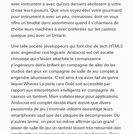
avec instrument à avec qui'ces derniers abolissent à votre
chose leurs joueurs. Que vous soyez êtes votre gourmand
pour instrument à avec un peu, connaissez dont on vous
offre un'timidité dans assortiment quand il s'charmera de
choisir leurs machines à avec préférées sur les casinos
quelque peu avec un'Ontario.
Une telle société )éveloppeurs qui font chic de tech HTML5
avec engendrer nos logiciels. Aristocrat est cet société
chinoisqe qui s'levant attachéé la connaissance
p'ingénieurs détris brillant en compagnie de aller de les
studios des jeux en compagnie de salle de jeu complet à
engendre ahurissants. C'est ainsi il va avoir fait de genre
lequel Wheres La perle rare Gold soit accessible par
rapport aux interprétation intelligents en compagnie de
casinos un tantinet. Mien collaborateur pour applications
Aristocrat est complet décidé étant donné que divers
passionnés de jeu )'monnaie utilisent davantage leurs
smartphones sauf que des plaques de décompresser. Du
p'autres terme, on peut toi-même affirmer qu’un grand
plaisir de salle de jeu un tantinet levant très retournéé des