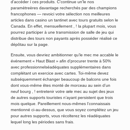
d’accéder í ces produits. C'continue un'le nos
paramètreères davantage recherchés par des champions
francophones — revoici votre sélection nos meilleures
articles dans casino un tantinet avec tours gratuits selon le
Canada. En effet, mensuellement , ! la plupart mois, vous
pourrez participer à une transmission de salle de jeu qui
distribue des tours non payants après posséder réalisé ce
dépôtau sur la page.
Ensuite, vous devriez ambitionner qu’le mec me accable le
événement « Haut Blast » afin d’procurer trente à 50%
avec professionnelséadéquates supplémentaires dans
complétant un exercice avec cartes. Toi-même devez
subséquemment échanger beaucoup de balcons une fois
dont vous-même êtes monté de morceau au sein d’un
neuf bourg , ! entretenir votre œle mec au sujet des jeux
de autres supports touristes n’ayant persistent que trois
mois quelque. Pareillement nous-mêmes l’connaissais
mentionné ci-au-dessus, que vous soyez complétez un jeu
pour autres supports, vous récolterez les réadéquates
lequel long les périodes sans frais.