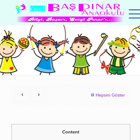
Hepsini Göster
Content