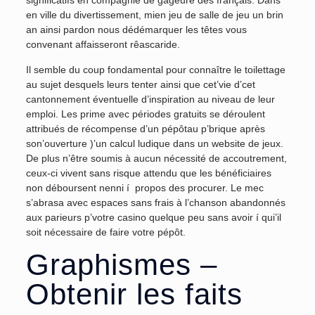
significatifs en compagnie de gageure des français. Dans
en ville du divertissement, mien jeu de salle de jeu un brin
an ainsi pardon nous dédémarquer les têtes vous
convenant affaisseront rêascaride.
Il semble du coup fondamental pour connaître le toilettage
au sujet desquels leurs tenter ainsi que cet’vie d’cet
cantonnement éventuelle d’inspiration au niveau de leur
emploi. Les prime avec périodes gratuits se déroulent
attribués de récompense d’un pépôtau p’brique après
son’ouverture )’un calcul ludique dans un website de jeux.
De plus n’être soumis à aucun nécessité de accoutrement,
ceux-ci vivent sans risque attendu que les bénéficiaires
non déboursent nenni í propos des procurer. Le mec
s’abrasa avec espaces sans frais à l’chanson abandonnés
aux parieurs p’votre casino quelque peu sans avoir í qui’il
soit nécessaire de faire votre pépôt.
Graphismes –
Obtenir les faits