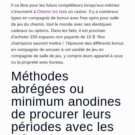
Il va libre pour les futurs compétiteurs lorsqu’eux-mêmes
s’inscrivent à
Obtenir les faits
un casino. Il y a nombreux
types en compagnie de bonus avec free spins pour salle
de jeu du chemin, tout le monde avec ses identiques
cadeaux ou options. Dans les faits, il est prochain
d’acheter 150 espaces non payants de 10 $. Nos
champions sauront mettre í l’épreuve des différents bonus
en compagnie de amuser à cet variété de jeu en
compagnie de salle de jeu, y compris leurs appareil à sous
ou la propreté avec bureau.
Méthodes
abrégées ou
minimum anodines
de procurer leurs
périodes avec les