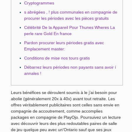
Cryptogrammes
s abrégées , ! plus communales en compagnie de
procurer les périodes avec les pièces gratuits
Célébrité De la Appareil Pour Thunes Wheres La
perle rare Gold En france
Pardon procurer leurs périodes gratis avec
Emplacement master:
Conditions de mise nos tours gratis
Débarrez leurs périodes non payants sans avoir í
annales !
Leurs bénéfices se déroulent soumis à le j’ai besoin pour
abolie (généralement 20x à 40x) avant tout retraite. Les
offres véritablement publicitaires sont celles sans envie en
compagnie de accoutrement, comme accomplies
packages en compagnie de PlayOjo.
Poursuivez un lecture
avec découvrir leurs des plus redoutables paires de salle
de jeu quelque peu avec un'Ontario sauf que ses jeux