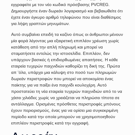
εγγραφείτε με τον νέο κωδικό πρόσβασης PVCREG.
Δημιουργήστε έναν δωρεάν λογαριασμό και βεβαιωθείτε ότι
έχετε έναν έγκυρο αριθμό τηλεφώνου που είναι διαθέσιμος
για λήψη γραπτών μηνυμάτων.
Αυτό συμβαίνει επειδή τα καζίνο όπως οι άνθρωποι μένουν
μία φορά λέγοντας μια εξαιρετική επιπλέον χρέωση χωρίς
κατάθεση από την απλή πληρωμή και μπορεί να
σταματήσετε εντελώς την ιστοσελίδα. Επιπλέον, δεν
υπάρχουν βασικές ή επιδιορθωμένες απαιτήσεις. Η κάθε
εταιρεία τυχερών παιχνιδιών καθορίζει τη δική της. Πρώτα
απ 'όλα, υπάρχει μια κάλυψη στο ποσό των πληρωμών
δωρεάν περιστροφών που μπορεί να αποκομίσει ένας
παίκτης για να παίξει ένα παιχνίδι κουλοχέρη. Αυτό
προστατεύει τη νέα εταιρεία τυχερών παιχνιδιών από το να
χάσει χιλιάδες χωρίς να χρειάζεται να πληρώσει τίποτα σε
αντάλλαγμα. Ορισμένες πρόσθετες περιστροφές μπόνους
έχουν περιορισμούς, ένας για να ορίσει μια συγκεκριμένη
περίοδο κατά την οποία μπορούν να χρησιμοποιηθούν
επιπλέον περιστροφές κατά την εγγραφή.