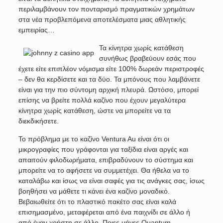
περιλαμβάνουν τον πονταρισμό πραγματικών χρημάτων
στα νέα προβλεπόμενα αποτελέσματα μιας αθλητικής
εμπειρίας…
Τα κίνητρα χωρίς κατάθεση
συνήθως βραβεύουν εσάς που
έχετε είτε επιπλέον νόμισμα είτε 100% δωρεάν περιστροφές
– δεν θα κερδίσετε και τα δύο. Τα μπόνους που λαμβάνετε
είναι για την πιο σύντομη αρχική πλευρά. Ωστόσο, μπορεί
επίσης να βρείτε πολλά καζίνο που έχουν μεγαλύτερα
κίνητρα χωρίς κατάθεση, ώστε να μπορείτε να τα
διεκδικήσετε.
Το πρόβλημα με το καζίνο Ventura Au είναι ότι οι
μικρογραφίες που γράφονται για ταξίδια είναι αργές και
απαιτούν φιλοδωρήματα, επιβραδύνουν το σύστημα και
μπορείτε να το αφήσετε να συμμετέχει. Θα ήθελα να το
καταλάβω και ίσως να είναι σαφές για τις ανάγκες σας, ίσως
βοηθήσει να μάθετε τι κάνει ένα καζίνο μοναδικό.
Βεβαιωθείτε ότι το πλαστικό πακέτο σας είναι καλά
επισημασμένο, μεταφέρεται από ένα παιχνίδι σε άλλο ή
από έναν χρήστη σε άλλο. Ποιες μήνες Quantum