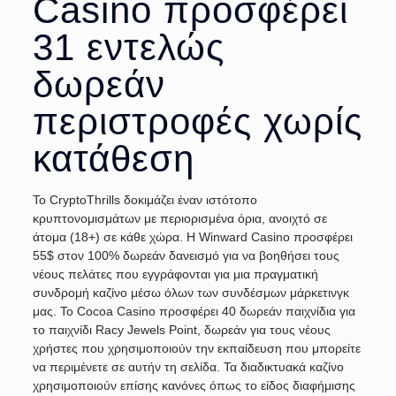
Casino προσφέρει
31 εντελώς
δωρεάν
περιστροφές χωρίς
κατάθεση
Το CryptoThrills δοκιμάζει έναν ιστότοπο
κρυπτονομισμάτων με περιορισμένα όρια, ανοιχτό σε
άτομα (18+) σε κάθε χώρα. Η Winward Casino προσφέρει
55$ στον 100% δωρεάν δανεισμό για να βοηθήσει τους
νέους πελάτες που εγγράφονται για μια πραγματική
συνδρομή καζίνο μέσω όλων των συνδέσμων μάρκετινγκ
μας. Το Cocoa Casino προσφέρει 40 δωρεάν παιχνίδια για
το παιχνίδι Racy Jewels Point, δωρεάν για τους νέους
χρήστες που χρησιμοποιούν την εκπαίδευση που μπορείτε
να περιμένετε σε αυτήν τη σελίδα. Τα διαδικτυακά καζίνο
χρησιμοποιούν επίσης κανόνες όπως το είδος διαφήμισης