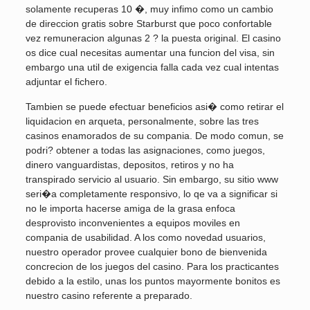
solamente recuperas 10 �, muy infimo como un cambio
de direccion gratis sobre Starburst que poco confortable
vez remuneracion algunas 2 ? la puesta original. El casino
os dice cual necesitas aumentar una funcion del visa, sin
embargo una util de exigencia falla cada vez cual intentas
adjuntar el fichero.
Tambien se puede efectuar beneficios asi� como retirar el
liquidacion en arqueta, personalmente, sobre las tres
casinos enamorados de su compania. De modo comun, se
podri? obtener a todas las asignaciones, como juegos,
dinero vanguardistas, depositos, retiros y no ha
transpirado servicio al usuario. Sin embargo, su sitio www
seri�a completamente responsivo, lo qe va a significar si
no le importa hacerse amiga de la grasa enfoca
desprovisto inconvenientes a equipos moviles en
compania de usabilidad. A los como novedad usuarios,
nuestro operador provee cualquier bono de bienvenida
concrecion de los juegos del casino. Para los practicantes
debido a la estilo, unas los puntos mayormente bonitos es
nuestro casino referente a preparado.